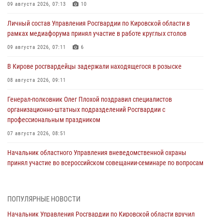
09 августа 2026, 07:13
10
Личный состав Управления Росгвардии по Кировской области в
рамках медиафорума принял участие в работе круглых столов
09 августа 2026, 07:11
6
В Кирове росгвардейцы задержали находящегося в розыске
08 августа 2026, 09:11
Генерал-полковник Олег Плохой поздравил специалистов
организационно-штатных подразделений Росгвардии с
профессиональным праздником
07 августа 2026, 08:51
Начальник областного Управления вневедомственной охраны
принял участие во всероссийском совещании-семинаре по вопросам
развития этого подразделения Росгвардии (видео)
07 августа 2026, 08:48
8
1
ПОПУЛЯРНЫЕ НОВОСТИ
В Кирове росгвардейцы задержали подозреваемого в краже
Начальник Управления Росгвардии по Кировской области вручил
инструмента