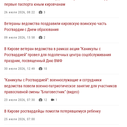
первые паспорта юным кировчанам
07 августа 2026, 08:39
26 июля 2026, 08:22
3
В Кирово-Чепецке росгвардейцы задержали подозреваемого в
Ветераны ведомства поздравили кировскую воинскую часть
хулиганстве
Росгвардии с Днем образования
06 августа 2026, 07:00
09 июля 2026, 13:58
2
Губернатор Кировской области Александр Соколов вручил
В Кирове ветеран ведомства в рамках акции "Каникулы с
почетные знаки и грамоты росгвардейцам (видео)
Росгвардией" провел для подопечных центра соцобслуживания
05 августа 2026, 11:00
7
1
праздник, посвященный Дню ВМФ
В Кирове росгвардейцы задержали подозреваемую в сбыте
30 июля 2026, 12:49
10
поддельной купюры
"Каникулы с Росгвардией": военнослужащие и сотрудники
04 августа 2026, 09:30
ведомства повели военно-патриотическое занятие для участников
православной смены "Благовестник" (видео)
23 июля 2026, 07:30
12
1
В Кирове росгвардейцы помогли потерявшемуся ребенку
25 июля 2026, 07:00