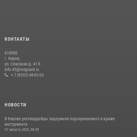
В Слободском росгвардейцы задержали подозреваемых в
хулиганстве
20 июля 2026, 08:16
Кировские росгвардейцы задержали неоднократно судимую
гражданку, подозреваемую в краже
КОНТАКТЫ
21 июля 2026, 08:20
610000
В Кирове и Кирово-Чепецке росгвардейцы задержали
г. Киров,
подозреваемых в хулиганстве
ул. Спасская д. 41 б
info.43@rosgvard.ru
19 июля 2026, 07:00
+ 7 (8332) 48-82-03
НОВОСТИ
В Кирове росгвардейцы задержали подозреваемого в краже
инструмента
07 августа 2026, 08:39