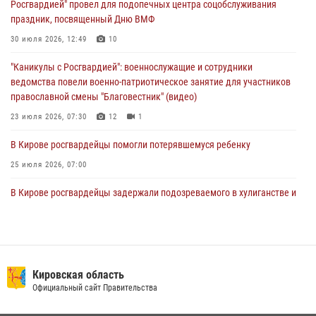
Росгвардией" провел для подопечных центра соцобслуживания
02 августа 2026, 07:00
праздник, посвященный Дню ВМФ
1 августа – День дежурной службы войск национальной гвардии
30 июля 2026, 12:49
10
Российской Федерации
"Каникулы с Росгвардией": военнослужащие и сотрудники
01 августа 2026, 09:39
ведомства повели военно-патриотическое занятие для участников
православной смены "Благовестник" (видео)
23 июля 2026, 07:30
12
1
В Кирове росгвардейцы помогли потерявшемуся ребенку
25 июля 2026, 07:00
В Кирове росгвардейцы задержали подозреваемого в хулиганстве и
находящегося в розыске
24 июля 2026, 09:01
Офицер Росгвардии рассказала об условиях приема на службу во
вневедомственную охрану и поступления в ведомственные вузы
Кировская область
Официальный сайт Правительства
22 июля 2026, 14:51
1
2