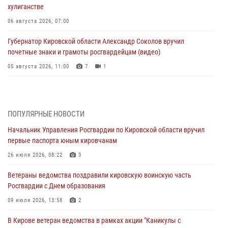
хулиганстве
06 августа 2026, 07:00
Губернатор Кировской области Александр Соколов вручил
почетные знаки и грамоты росгвардейцам (видео)
05 августа 2026, 11:00
7
1
В Кирове росгвардейцы задержали подозреваемую в сбыте
поддельной купюры
04 августа 2026, 09:30
ПОПУЛЯРНЫЕ НОВОСТИ
Начальник Управления Росгвардии по Кировской области вручил
В Кирове росгвардейцы задержали подозреваемого в грабеже
первые паспорта юным кировчанам
03 августа 2026, 09:01
26 июля 2026, 08:22
3
В Кирове росгвардейцы и ветераны ведомства приняли участие в
Ветераны ведомства поздравили кировскую воинскую часть
митинге в честь Дня воздушно-десантных войск
Росгвардии с Днем образования
03 августа 2026, 08:45
8
09 июля 2026, 13:58
2
В Кирове росгвардейцы задержали подозреваемого в краже из
В Кирове ветеран ведомства в рамках акции "Каникулы с
магазина