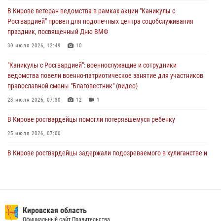
В Кирове росгвардейцы задержали подозреваемого в краже из
В Кирове ветеран ведомства в рамках акции "Каникулы с
магазина
Росгвардией" провел для подопечных центра соцобслуживания
02 августа 2026, 07:00
праздник, посвященный Дню ВМФ
1 августа – День дежурной службы войск национальной гвардии
30 июля 2026, 12:49
10
Российской Федерации
"Каникулы с Росгвардией": военнослужащие и сотрудники
01 августа 2026, 09:39
ведомства повели военно-патриотическое занятие для участников
православной смены "Благовестник" (видео)
23 июля 2026, 07:30
12
1
В Кирове росгвардейцы помогли потерявшемуся ребенку
25 июля 2026, 07:00
В Кирове росгвардейцы задержали подозреваемого в хулиганстве и
находящегося в розыске
24 июля 2026, 09:01
Офицер Росгвардии рассказала об условиях приема на службу во
вневедомственную охрану и поступления в ведомственные вузы
Кировская область
Официальный сайт Правительства