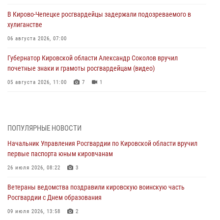
В Кирово-Чепецке росгвардейцы задержали подозреваемого в
хулиганстве
06 августа 2026, 07:00
Губернатор Кировской области Александр Соколов вручил
почетные знаки и грамоты росгвардейцам (видео)
05 августа 2026, 11:00
7
1
В Кирове росгвардейцы задержали подозреваемую в сбыте
поддельной купюры
04 августа 2026, 09:30
ПОПУЛЯРНЫЕ НОВОСТИ
Начальник Управления Росгвардии по Кировской области вручил
В Кирове росгвардейцы задержали подозреваемого в грабеже
первые паспорта юным кировчанам
03 августа 2026, 09:01
26 июля 2026, 08:22
3
В Кирове росгвардейцы и ветераны ведомства приняли участие в
Ветераны ведомства поздравили кировскую воинскую часть
митинге в честь Дня воздушно-десантных войск
Росгвардии с Днем образования
03 августа 2026, 08:45
8
09 июля 2026, 13:58
2