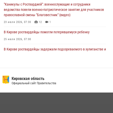
02 августа 2026, 07:00
"Каникулы с Росгвардией": военнослужащие и сотрудники
ведомства повели военно-патриотическое занятие для участников
православной смены "Благовестник" (видео)
23 июля 2026, 07:30
12
1
В Кирове росгвардейцы помогли потерявшемуся ребенку
25 июля 2026, 07:00
В Кирове росгвардейцы задержали подозреваемого в хулиганстве и
находящегося в розыске
24 июля 2026, 09:01
Офицер Росгвардии рассказала об условиях приема на службу во
вневедомственную охрану и поступления в ведомственные вузы
Кировская область
Официальный сайт Правительства
22 июля 2026, 14:51
1
2
В Слободском росгвардейцы задержали подозреваемых в
хулиганстве
20 июля 2026, 08:16