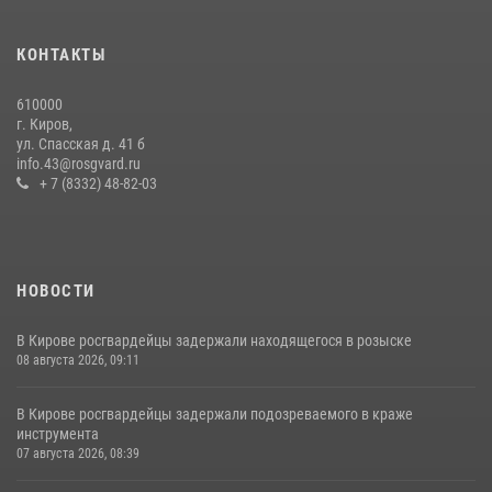
Кировские росгвардейцы задержали неоднократно судимую
гражданку, подозреваемую в краже
КОНТАКТЫ
21 июля 2026, 08:20
610000
В Кирове и Кирово-Чепецке росгвардейцы задержали
г. Киров,
подозреваемых в хулиганстве
ул. Спасская д. 41 б
info.43@rosgvard.ru
19 июля 2026, 07:00
+ 7 (8332) 48-82-03
НОВОСТИ
В Кирове росгвардейцы задержали находящегося в розыске
08 августа 2026, 09:11
В Кирове росгвардейцы задержали подозреваемого в краже
инструмента
07 августа 2026, 08:39