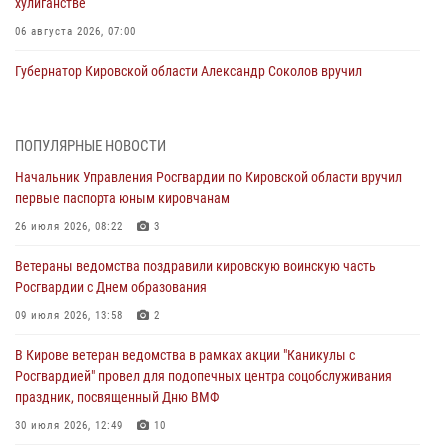
хулиганстве
06 августа 2026, 07:00
Губернатор Кировской области Александр Соколов вручил
почетные знаки и грамоты росгвардейцам (видео)
05 августа 2026, 11:00
7
1
ПОПУЛЯРНЫЕ НОВОСТИ
В Кирове росгвардейцы задержали подозреваемую в сбыте
Начальник Управления Росгвардии по Кировской области вручил
поддельной купюры
первые паспорта юным кировчанам
04 августа 2026, 09:30
26 июля 2026, 08:22
3
В Кирове росгвардейцы задержали подозреваемого в грабеже
Ветераны ведомства поздравили кировскую воинскую часть
03 августа 2026, 09:01
Росгвардии с Днем образования
В Кирове росгвардейцы и ветераны ведомства приняли участие в
09 июля 2026, 13:58
2
митинге в честь Дня воздушно-десантных войск
В Кирове ветеран ведомства в рамках акции "Каникулы с
03 августа 2026, 08:45
8
Росгвардией" провел для подопечных центра соцобслуживания
праздник, посвященный Дню ВМФ
В Кирове росгвардейцы задержали подозреваемого в краже из
магазина
30 июля 2026, 12:49
10