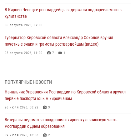
В Кирово-Чепецке росгвардейцы задержали подозреваемого в
хулиганстве
06 августа 2026, 07:00
Губернатор Кировской области Александр Соколов вручил
почетные знаки и грамоты росгвардейцам (видео)
05 августа 2026, 11:00
7
1
В Кирове росгвардейцы задержали подозреваемую в сбыте
поддельной купюры
04 августа 2026, 09:30
ПОПУЛЯРНЫЕ НОВОСТИ
Начальник Управления Росгвардии по Кировской области вручил
В Кирове росгвардейцы задержали подозреваемого в грабеже
первые паспорта юным кировчанам
03 августа 2026, 09:01
26 июля 2026, 08:22
3
В Кирове росгвардейцы и ветераны ведомства приняли участие в
Ветераны ведомства поздравили кировскую воинскую часть
митинге в честь Дня воздушно-десантных войск
Росгвардии с Днем образования
03 августа 2026, 08:45
8
09 июля 2026, 13:58
2