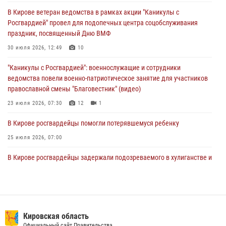
В Кирове росгвардейцы задержали подозреваемого в краже из
В Кирове ветеран ведомства в рамках акции "Каникулы с
магазина
Росгвардией" провел для подопечных центра соцобслуживания
02 августа 2026, 07:00
праздник, посвященный Дню ВМФ
1 августа – День дежурной службы войск национальной гвардии
30 июля 2026, 12:49
10
Российской Федерации
"Каникулы с Росгвардией": военнослужащие и сотрудники
01 августа 2026, 09:39
ведомства повели военно-патриотическое занятие для участников
православной смены "Благовестник" (видео)
23 июля 2026, 07:30
12
1
В Кирове росгвардейцы помогли потерявшемуся ребенку
25 июля 2026, 07:00
В Кирове росгвардейцы задержали подозреваемого в хулиганстве и
находящегося в розыске
24 июля 2026, 09:01
Офицер Росгвардии рассказала об условиях приема на службу во
вневедомственную охрану и поступления в ведомственные вузы
Кировская область
Официальный сайт Правительства