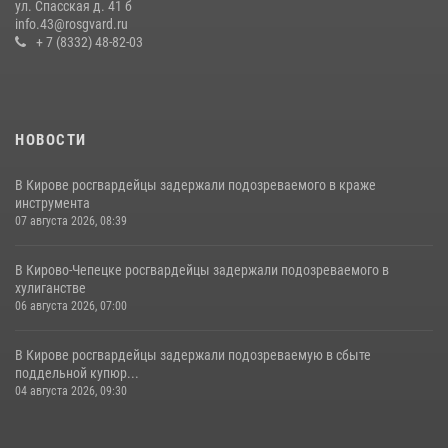
ул. Спасская д. 41 б
молодоженов
info.43@rosgvard.ru
+ 7 (8332) 48-82-03
08 июля 2026, 06:46
1
НОВОСТИ
В Кирове росгвардейцы задержали подозреваемого в краже
инструмента
07 августа 2026, 08:39
В Кирово-Чепецке росгвардейцы задержали подозреваемого в
хулиганстве
06 августа 2026, 07:00
В Кирове росгвардейцы задержали подозреваемую в сбыте
поддельной купюр...
04 августа 2026, 09:30