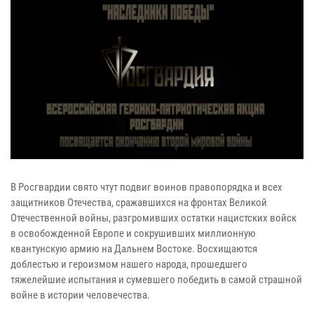
В Росгвардии свято чтут подвиг воинов правопорядка и всех
защитников Отечества, сражавшихся на фронтах Великой
Отечественной войны, разгромивших остатки нацистских войск
в освобожденной Европе и сокрушивших миллионную
квантунскую армию на Дальнем Востоке. Восхищаются
доблестью и героизмом нашего народа, прошедшего
тяжелейшие испытания и сумевшего победить в самой страшной
войне в истории человечества.