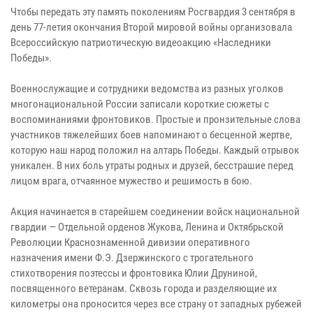
Чтобы передать эту память поколениям Росгвардия 3 сентября в
день 77-летия окончания Второй мировой войны организовала
Всероссийскую патриотическую видеоакцию «Наследники
Победы».
Военнослужащие и сотрудники ведомства из разных уголков
многонациональной России записали короткие сюжеты с
воспоминаниями фронтовиков. Простые и пронзительные слова
участников тяжелейших боев напоминают о бесценной жертве,
которую наш народ положил на алтарь Победы. Каждый отрывок
уникален. В них боль утраты родных и друзей, бесстрашие перед
лицом врага, отчаянное мужество и решимость в бою.
Акция начинается в старейшем соединении войск национальной
гвардии — Отдельной орденов Жукова, Ленина и Октябрьской
Революции Краснознаменной дивизии оперативного
назначения имени Ф.Э. Дзержинского с трогательного
стихотворения поэтессы и фронтовика Юлии Друниной,
посвященного ветеранам. Сквозь города и разделяющие их
километры она проносится через все страну от западных рубежей