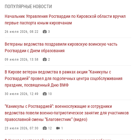
04 августа 2026, 09:30
ПОПУЛЯРНЫЕ НОВОСТИ
Начальник Управления Росгвардии по Кировской области вручил
В Кирове росгвардейцы задержали подозреваемого в грабеже
первые паспорта юным кировчанам
03 августа 2026, 09:01
26 июля 2026, 08:22
3
В Кирове росгвардейцы и ветераны ведомства приняли участие в
Ветераны ведомства поздравили кировскую воинскую часть
митинге в честь Дня воздушно-десантных войск
Росгвардии с Днем образования
03 августа 2026, 08:45
8
09 июля 2026, 13:58
2
В Кирове росгвардейцы задержали подозреваемого в краже из
В Кирове ветеран ведомства в рамках акции "Каникулы с
магазина
Росгвардией" провел для подопечных центра соцобслуживания
02 августа 2026, 07:00
праздник, посвященный Дню ВМФ
1 августа – День дежурной службы войск национальной гвардии
30 июля 2026, 12:49
10
Российской Федерации
"Каникулы с Росгвардией": военнослужащие и сотрудники
01 августа 2026, 09:39
ведомства повели военно-патриотическое занятие для участников
православной смены "Благовестник" (видео)
23 июля 2026, 07:30
12
1