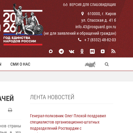
ВЕРСИЯ ДЛЯ СЛАБОВИДЯЩИХ
610000, г. Киров
ул. Спасская д. 41 б
И
info.43@rosguard.gov.ru
(не для заявлений и обращений граждан)
+ 7 (8332) 48-82-03
Ы
СМИ О НАС
ЛЕНТА НОВОСТЕЙ
АЧЕЙ
Генерал-полковник Олег Плохой поздравил
специалистов организационно-штатных
нов страны
подразделений Росгвардии с
орые в это