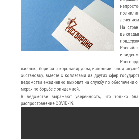
непрост
поликли
лечением
На стран
выклады
поддержк
Российск
и видеом
Росгвард
жизнью, борется с коронавирусом, исполняет свой служ
обстановку, вместе с коллегами из других сфер госуда
ведомства ежедневно выходят на службу по обеспечению 
мерах по борьбе с эпидемией.
В ведомстве выражают уверенность, что только бла
распространение COVID-19.