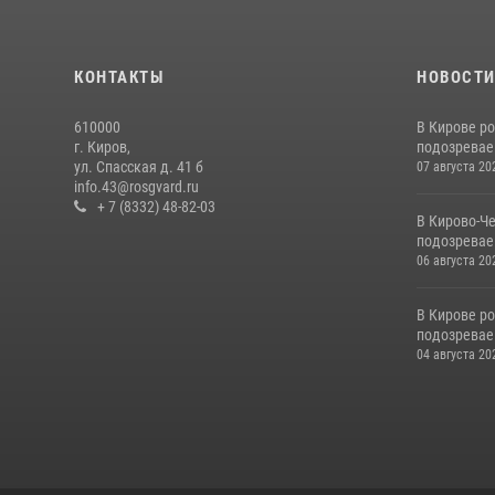
КОНТАКТЫ
НОВОСТ
610000
В Кирове р
г. Киров,
подозревае
ул. Спасская д. 41 б
07 августа 20
info.43@rosgvard.ru
+ 7 (8332) 48-82-03
В Кирово-Ч
подозревае
06 августа 20
В Кирове р
подозревае
04 августа 20