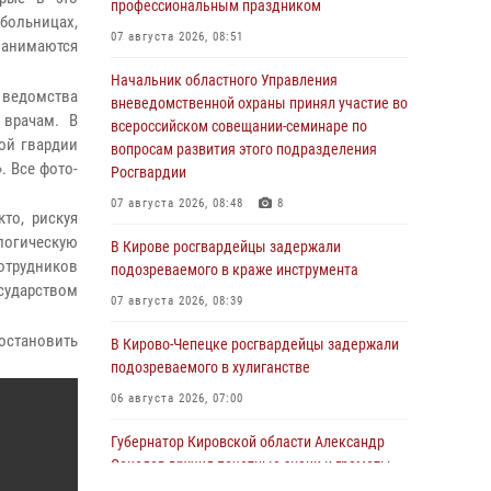
профессиональным праздником
ольницах,
07 августа 2026, 08:51
занимаются
Начальник областного Управления
 ведомства
вневедомственной охраны принял участие во
 врачам. В
всероссийском совещании-семинаре по
ой гвардии
вопросам развития этого подразделения
 Все фото-
Росгвардии
07 августа 2026, 08:48
8
то, рискуя
логическую
В Кирове росгвардейцы задержали
отрудников
подозреваемого в краже инструмента
сударством
07 августа 2026, 08:39
остановить
В Кирово-Чепецке росгвардейцы задержали
подозреваемого в хулиганстве
06 августа 2026, 07:00
Губернатор Кировской области Александр
Соколов вручил почетные знаки и грамоты
росгвардейцам (видео)