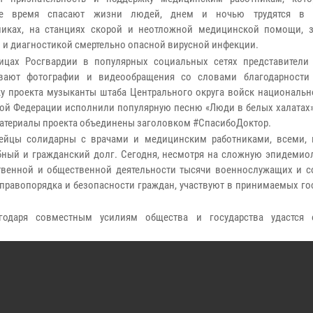
ое время спасают жизни людей, днем и ночью трудятся в б
никах, на станциях скорой и неотложной медицинской помощи, 
 и диагностикой смертельно опасной вирусной инфекции.
ицах Росгвардии в популярных социальных сетях представители
вают фотографии и видеообращения со словами благодарности
у проекта музыканты штаба Центрального округа войск национальн
ой Федерации исполнили популярную песню «Люди в белых халатах».
атериалы проекта объединены заголовком #СпасибоДоктор.
ейцы солидарны с врачами и медицинским работниками, всеми, к
ебный и гражданский долг. Сегодня, несмотря на сложную эпидемио
рственной и общественной деятельности тысячи военнослужащих и с
правопорядка и безопасности граждан, участвуют в принимаемых го
годаря совместным усилиям общества и государства удастся 