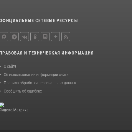
Кировские росгвардейцы задержали
неоднократно судимую гражданку,
ОФИЦИАЛЬНЫЕ СЕТЕВЫЕ РЕСУРСЫ
подозреваемую в краже
21 июля 2026, 08:20
В Кирове и Кирово-Чепецке росгвардейцы
задержали подозреваемых в хулиганстве
ПРАВОВАЯ И ТЕХНИЧЕСКАЯ ИНФОРМАЦИЯ
19 июля 2026, 07:00
О сайте
Об использовании информации сайта
Правила обработки персональных данных
Сообщить об ошибках