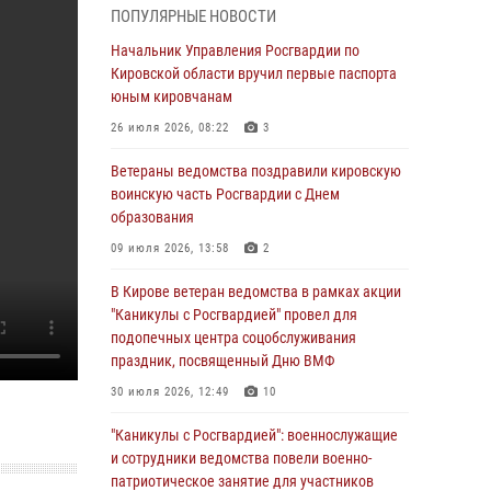
ПОПУЛЯРНЫЕ НОВОСТИ
05 августа 2026, 11:00
7
1
Начальник Управления Росгвардии по
В Кирове росгвардейцы задержали
Кировской области вручил первые паспорта
подозреваемую в сбыте поддельной купюры
юным кировчанам
04 августа 2026, 09:30
26 июля 2026, 08:22
3
В Кирове росгвардейцы задержали
Ветераны ведомства поздравили кировскую
подозреваемого в грабеже
воинскую часть Росгвардии с Днем
образования
03 августа 2026, 09:01
09 июля 2026, 13:58
2
В Кирове росгвардейцы и ветераны
ведомства приняли участие в митинге в
В Кирове ветеран ведомства в рамках акции
честь Дня воздушно-десантных войск
"Каникулы с Росгвардией" провел для
подопечных центра соцобслуживания
03 августа 2026, 08:45
8
праздник, посвященный Дню ВМФ
В Кирове росгвардейцы задержали
30 июля 2026, 12:49
10
подозреваемого в краже из магазина
"Каникулы с Росгвардией": военнослужащие
02 августа 2026, 07:00
и сотрудники ведомства повели военно-
патриотическое занятие для участников
1 августа – День дежурной службы войск