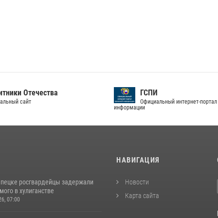
тники Отечества
ГСПИ
альный сайт
Официальный интернет-портал
информации
И
НАВИГАЦИЯ
епецке росгвардейцы задержали
Новости
мого в хулиганстве
Карта сайта
26, 07:00