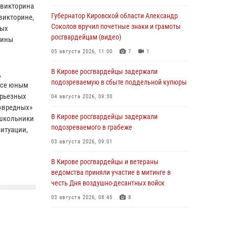
-викторина
Губернатор Кировской области Александр
викторине,
Соколов вручил почетные знаки и грамоты
ных
росгвардейцам (видео)
рины
05 августа 2026, 11:00
7
1
В Кирове росгвардейцы задержали
,
подозреваемую в сбыте поддельной купюры
осе юным
ерьезных
04 августа 2026, 09:30
 «вредных»
В Кирове росгвардейцы задержали
 школьники
подозреваемого в грабеже
ситуации,
03 августа 2026, 09:01
В Кирове росгвардейцы и ветераны
ведомства приняли участие в митинге в
честь Дня воздушно-десантных войск
03 августа 2026, 08:45
8
В Кирове росгвардейцы задержали