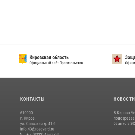
Кировская область
Защи
Официальный сайт Правительства
Офици
КОНТАКТЫ
НОВОСТ
610000
В Кирово-Ч
г. Киров,
подозревае
ул. Спасская д. 41 б
06 августа 20
info.43@rosgvard.ru
+ 7 (8332) 48-82-03