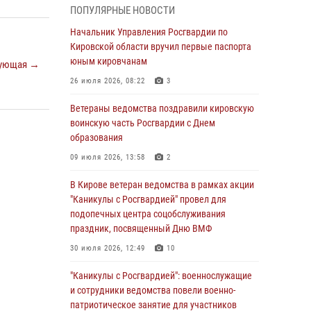
подозреваемого в краже из магазина
ПОПУЛЯРНЫЕ НОВОСТИ
02 августа 2026, 07:00
Начальник Управления Росгвардии по
Кировской области вручил первые паспорта
1 августа – День дежурной службы войск
юным кировчанам
национальной гвардии Российской
ующая →
Федерации
26 июля 2026, 08:22
3
01 августа 2026, 09:39
Ветераны ведомства поздравили кировскую
воинскую часть Росгвардии с Днем
В Росгвардии вспоминают российских
образования
воинов, погибших в Первой мировой войне
1914-1918 годов
09 июля 2026, 13:58
2
01 августа 2026, 09:38
В Кирове ветеран ведомства в рамках акции
"Каникулы с Росгвардией" провел для
В Кирове офицер Росгвардии стал
подопечных центра соцобслуживания
победителем открытого шахматного турнира
праздник, посвященный Дню ВМФ
01 августа 2026, 07:08
1
30 июля 2026, 12:49
10
Директор Росгвардии Герой России генерал
"Каникулы с Росгвардией": военнослужащие
армии Виктор Золотов поздравил
и сотрудники ведомства повели военно-
специалистов подразделений тыла с
патриотическое занятие для участников
профессиональным праздником