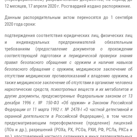
12 месяцев, 17 апреля 2020 г. Росгвардией издано распоряжение.
Данным распорядительным актом переносятся до 1 сентября
2020 года сроки:
подтверждения соответствия юридических лиц, физических лиц
и индивидуальных предпринимателей обязательным
требованиям (
предоставление документов о прохождении
соответствующей подготовки и периодической проверки знания
правил безопасного обращения с оружием и наличия навыков
безопасного обращения с оружием, медицинское заключение об
отсутствии медицинских противопоказаний к владению оружием, а
также медицинское заключение об отсутствии в организме человека
наркотических средств, психотропных веществ и их метаболитов и
другие документы, предусмотренные Федеральным законом от 13
декабря 1996 г. № 150-ФЗ «Об оружии» и Законом Российской
Федерации от 11 марта 1992 г. № 2478-I «О частной детективной и
охранной деятельности в Российской Федерации»
), в том числе
предусматривающим переоформление (продление) лицензий
(ЛОа и др.), разрешений (РОХа, РХ, РСОа, РХИ, РФ, РСЛа, РКСа и
др.), удостоверений частного охранника и иных разрешительных