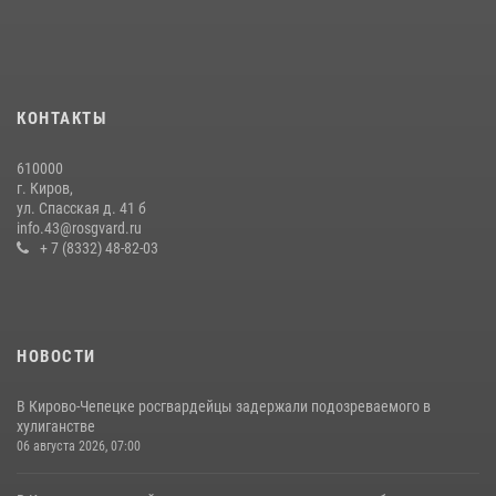
краже коньяка
07 июля 2026, 07:53
В Слободском росгвардейцы задержали подозреваемых в
хулиганстве
КОНТАКТЫ
20 июля 2026, 08:16
610000
В Кирове и Кирово-Чепецке росгвардейцы задержали
г. Киров,
подозреваемых в хулиганстве
ул. Спасская д. 41 б
info.43@rosgvard.ru
19 июля 2026, 07:00
+ 7 (8332) 48-82-03
НОВОСТИ
В Кирово-Чепецке росгвардейцы задержали подозреваемого в
хулиганстве
06 августа 2026, 07:00