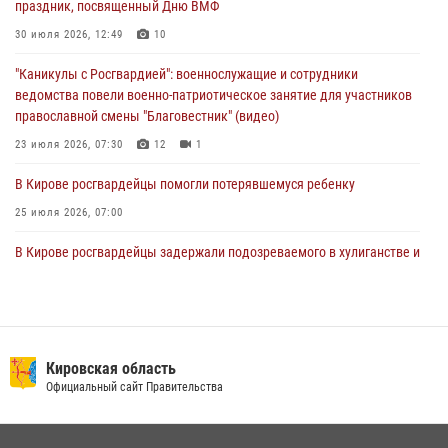
праздник, посвященный Дню ВМФ
поздравил специалистов подразделений тыла с профессиональным
праздником
30 июля 2026, 12:49
10
01 августа 2026, 07:05
"Каникулы с Росгвардией": военнослужащие и сотрудники
ведомства повели военно-патриотическое занятие для участников
православной смены "Благовестник" (видео)
23 июля 2026, 07:30
12
1
В Кирове росгвардейцы помогли потерявшемуся ребенку
25 июля 2026, 07:00
В Кирове росгвардейцы задержали подозреваемого в хулиганстве и
находящегося в розыске
24 июля 2026, 09:01
Офицер Росгвардии рассказала об условиях приема на службу во
вневедомственную охрану и поступления в ведомственные вузы
Кировская область
Официальный сайт Правительства
22 июля 2026, 14:51
1
2
В Кирово-Чепецке росгвардейцы задержали подозреваемую в