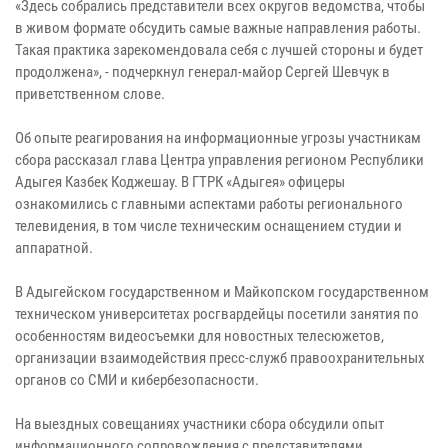
«Здесь собрались представители всех округов ведомства, чтобы
в живом формате обсудить самые важные направления работы.
Такая практика зарекомендовала себя с лучшей стороны и будет
продолжена», - подчеркнул генерал-майор Сергей Шевчук в
приветственном слове.
Об опыте реагирования на информационные угрозы участникам
сбора рассказал глава Центра управления регионом Республики
Адыгея Казбек Коджешау. В ГТРК «Адыгея» офицеры
ознакомились с главными аспектами работы регионального
телевидения, в том числе техническим оснащением студии и
аппаратной.
В Адыгейском государственном и Майкопском государственном
техническом университетах росгвардейцы посетили занятия по
особенностям видеосъемки для новостных телесюжетов,
организации взаимодействия пресс-служб правоохранительных
органов со СМИ и кибербезопасности.
На выездных совещаниях участники сбора обсудили опыт
информационного сопровождения с представителями