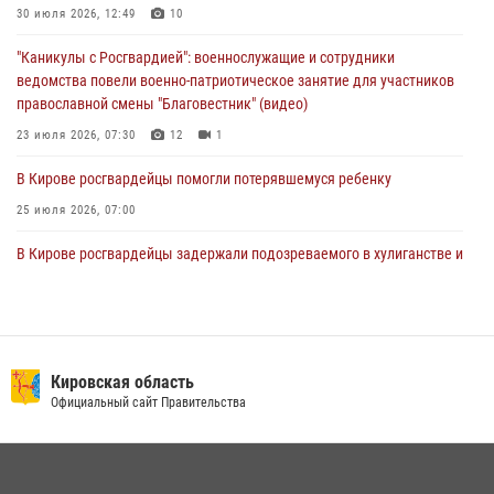
В Кирове росгвардейцы задержали подозреваемую в сбыте
30 июля 2026, 12:49
10
поддельной купюры
"Каникулы с Росгвардией": военнослужащие и сотрудники
04 августа 2026, 09:30
ведомства повели военно-патриотическое занятие для участников
православной смены "Благовестник" (видео)
23 июля 2026, 07:30
12
1
В Кирове росгвардейцы помогли потерявшемуся ребенку
25 июля 2026, 07:00
В Кирове росгвардейцы задержали подозреваемого в хулиганстве и
находящегося в розыске
24 июля 2026, 09:01
Офицер Росгвардии рассказала об условиях приема на службу во
вневедомственную охрану и поступления в ведомственные вузы
Кировская область
Официальный сайт Правительства
22 июля 2026, 14:51
1
2
В Слободском росгвардейцы задержали подозреваемых в
хулиганстве