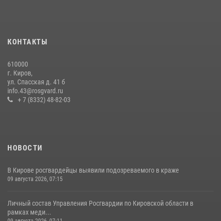
20 июля 2026, 08:16
Кировские росгвардейцы задержали неоднократно судимую
гражданку, подозреваемую в краже
КОНТАКТЫ
21 июля 2026, 08:20
610000
В Кирове и Кирово-Чепецке росгвардейцы задержали
г. Киров,
подозреваемых в хулиганстве
ул. Спасская д. 41 б
info.43@rosgvard.ru
19 июля 2026, 07:00
+ 7 (8332) 48-82-03
НОВОСТИ
В Кирове росгвардейцы выявили подозреваемого в краже
09 августа 2026, 07:15
Личный состав Управления Росгвардии по Кировской области в
рамках меди...