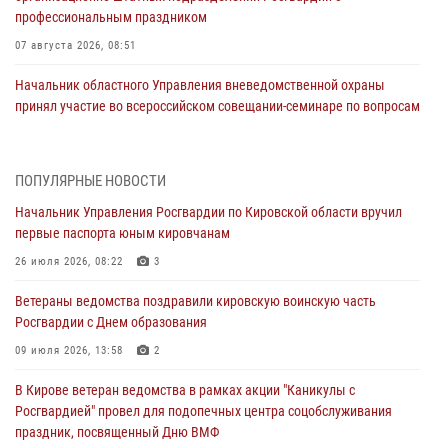
профессиональным праздником
07 августа 2026, 08:51
Начальник областного Управления вневедомственной охраны
принял участие во всероссийском совещании-семинаре по вопросам
развития этого подразделения Росгвардии (видео)
07 августа 2026, 08:48
8
1
ПОПУЛЯРНЫЕ НОВОСТИ
В Кирове росгвардейцы задержали подозреваемого в краже
Начальник Управления Росгвардии по Кировской области вручил
инструмента
первые паспорта юным кировчанам
07 августа 2026, 08:39
26 июля 2026, 08:22
3
В Кирово-Чепецке росгвардейцы задержали подозреваемого в
Ветераны ведомства поздравили кировскую воинскую часть
хулиганстве
Росгвардии с Днем образования
06 августа 2026, 07:00
09 июля 2026, 13:58
2
Губернатор Кировской области Александр Соколов вручил
В Кирове ветеран ведомства в рамках акции "Каникулы с
почетные знаки и грамоты росгвардейцам (видео)
Росгвардией" провел для подопечных центра соцобслуживания
05 августа 2026, 11:00
7
1
праздник, посвященный Дню ВМФ