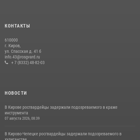
20 июля 2026, 08:16
В День семьи, любви и верности в Омутнинском отделе
вневедомственной охраны Росгвардии поздравили будущих
КОНТАКТЫ
молодоженов
08 июля 2026, 06:46
1
610000
г. Киров,
Кировские росгвардейцы задержали неоднократно судимую
ул. Спасская д. 41 б
гражданку, подозреваемую в краже
info.43@rosgvard.ru
+ 7 (8332) 48-82-03
21 июля 2026, 08:20
НОВОСТИ
В Кирове росгвардейцы задержали подозреваемого в краже
инструмента
07 августа 2026, 08:39
В Кирово-Чепецке росгвардейцы задержали подозреваемого в
хулиганстве