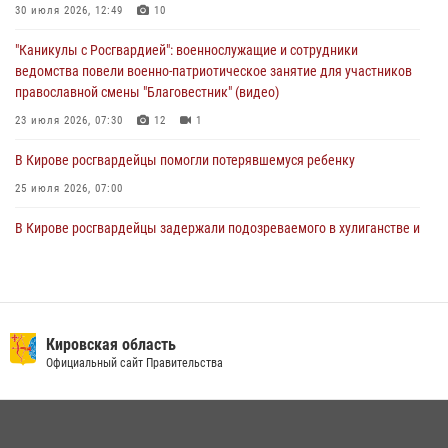
1 августа – День дежурной службы войск национальной гвардии
30 июля 2026, 12:49
10
Российской Федерации
"Каникулы с Росгвардией": военнослужащие и сотрудники
01 августа 2026, 09:39
ведомства повели военно-патриотическое занятие для участников
православной смены "Благовестник" (видео)
23 июля 2026, 07:30
12
1
В Кирове росгвардейцы помогли потерявшемуся ребенку
25 июля 2026, 07:00
В Кирове росгвардейцы задержали подозреваемого в хулиганстве и
находящегося в розыске
24 июля 2026, 09:01
Офицер Росгвардии рассказала об условиях приема на службу во
вневедомственную охрану и поступления в ведомственные вузы
Кировская область
Официальный сайт Правительства
22 июля 2026, 14:51
1
2
В Слободском росгвардейцы задержали подозреваемых в
хулиганстве