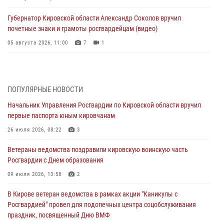
Губернатор Кировской области Александр Соколов вручил
почетные знаки и грамоты росгвардейцам (видео)
05 августа 2026, 11:00
7
1
В Кирове росгвардейцы задержали подозреваемую в сбыте
поддельной купюры
04 августа 2026, 09:30
ПОПУЛЯРНЫЕ НОВОСТИ
Начальник Управления Росгвардии по Кировской области вручил
В Кирове росгвардейцы задержали подозреваемого в грабеже
первые паспорта юным кировчанам
03 августа 2026, 09:01
26 июля 2026, 08:22
3
В Кирове росгвардейцы и ветераны ведомства приняли участие в
Ветераны ведомства поздравили кировскую воинскую часть
митинге в честь Дня воздушно-десантных войск
Росгвардии с Днем образования
03 августа 2026, 08:45
8
09 июля 2026, 13:58
2
В Кирове росгвардейцы задержали подозреваемого в краже из
В Кирове ветеран ведомства в рамках акции "Каникулы с
магазина
Росгвардией" провел для подопечных центра соцобслуживания
02 августа 2026, 07:00
праздник, посвященный Дню ВМФ