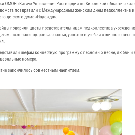
ки ОМОН «Вятич» Управления Росгвардии по Кировской области с кол
едомств поздравили с Международным женским днем педколлектив и
го детского дома «Надежда».
ейцы подарили цветы представительницам педколлектива учреждения
етям, пожелали здоровья, счастья, успехов в учебе и отличного весен
ия.
редставили шефам концертную программу с песнями о весне, любви и 
нцевальные номера.
тие закончилось совместным чаепитием.