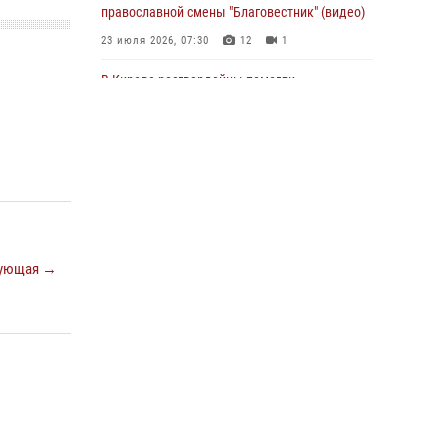
православной смены "Благовестник" (видео)
31 июля 2026, 06:57
23 июля 2026, 07:30
12
1
В Кирове росгвардейцы помогли
потерявшемуся ребенку
25 июля 2026, 07:00
В Кирове росгвардейцы задержали
подозреваемого в хулиганстве и
находящегося в розыске
24 июля 2026, 09:01
ующая →
Офицер Росгвардии рассказала об условиях
приема на службу во вневедомственную
охрану и поступления в ведомственные вузы
22 июля 2026, 14:51
1
2
В Кирово-Чепецке росгвардейцы задержали
подозреваемую в краже коньяка
07 июля 2026, 07:53