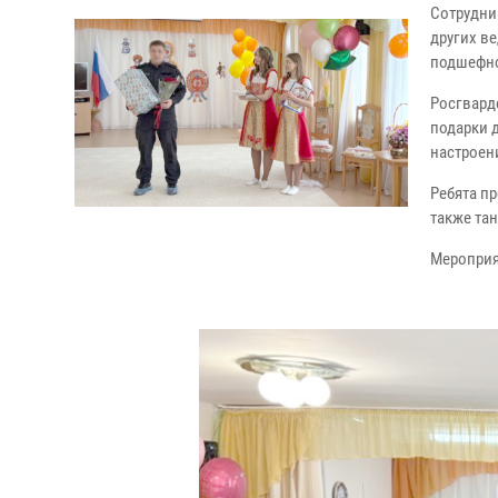
Сотрудни
других в
подшефно
Росгвард
подарки д
настроен
Ребята п
также та
Мероприя