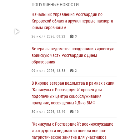
национальной гвардии Российской
ПОПУЛЯРНЫЕ НОВОСТИ
Федерации
Начальник Управления Росгвардии по
01 августа 2026, 09:39
Кировской области вручил первые паспорта
юным кировчанам
В Росгвардии вспоминают российских
воинов, погибших в Первой мировой войне
26 июля 2026, 08:22
3
1914-1918 годов
Ветераны ведомства поздравили кировскую
01 августа 2026, 09:38
воинскую часть Росгвардии с Днем
образования
В Кирове офицер Росгвардии стал
победителем открытого шахматного турнира
09 июля 2026, 13:58
2
01 августа 2026, 07:08
1
В Кирове ветеран ведомства в рамках акции
"Каникулы с Росгвардией" провел для
Директор Росгвардии Герой России генерал
подопечных центра соцобслуживания
армии Виктор Золотов поздравил
праздник, посвященный Дню ВМФ
специалистов подразделений тыла с
профессиональным праздником
30 июля 2026, 12:49
10
01 августа 2026, 07:05
"Каникулы с Росгвардией": военнослужащие
и сотрудники ведомства повели военно-
В Кирове росгвардейцы задержали в кафе и
патриотическое занятие для участников
сауне подозреваемых в хулиганстве