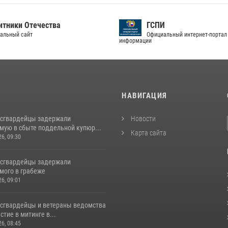
тники Отечества
ГСПИ
альный сайт
Официальный интернет-портал
информации
И
НАВИГАЦИЯ
осгвардейцы задержали
Новости
мую в сбыте поддельной купюр...
Карта сайта
26, 09:30
осгвардейцы задержали
мого в грабеже
26, 09:01
осгвардейцы и ветераны ведомства
стие в митинге в...
26, 08:45