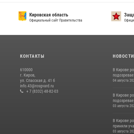
Кировская область
Защи
Официальный сайт Правительства
Офици
КОНТАКТЫ
НОВОСТ
610000
В Кирове р
г. Киров,
подозревае
ул. Спасская д. 41 б
04 августа 20
info.43@rosgvard.ru
+ 7 (8332) 48-82-03
В Кирове р
подозревае
03 августа 20
В Кирове р
приняли уча
03 августа 20