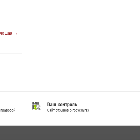
Кировские росгвардейцы задержали
неоднократно судимую гражданку,
подозреваемую в краже
21 июля 2026, 08:20
ующая →
В Кирове и Кирово-Чепецке росгвардейцы
задержали подозреваемых в хулиганстве
19 июля 2026, 07:00
Ваш контроль
 правовой
Сайт отзывов о госуслугах