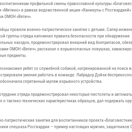
к воспитанникам профильной смены православной культуры «Благовес
и «Митино» в рамках ведомственной акции «Каникулы с Росгвардией»
ки ОМОН «Вятич».
ейцы провели военно-патриотическое занятие с детьми. Сапер инжен
кой группы отряда напомнил правила безопасности при обнаружении
ельных находок, продемонстрировал внешний вид боеприпасов, обе
ками ОМОН «Вятич», рассказал о взрывоопасных ловушках, замаскир
вые предметы.
познакомил ребят со служебной собакой, натренированной на поиск 
стрировали умение работать в команде. Лабрадор Дэйзи беспрекосл
 обозначила спрятанный муляж взрывного устройства.
отрудник отряда продемонстрировал некоторые пистолеты и автоматы
 о тактико-технических характеристиках образцов, дал подержать ор
нно-патриотические занятия для воспитанников проекта «Благовестник
удники спецназа Росгвардии — пример настоящих мужчин, защитников 