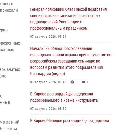
тник» в
Генерал-полковник Олег Плохой поздравил
 приехали
специалистов организационно-штатных
подразделений Росгвардии с
профессиональным праздником
ерно-
07 августа 2026, 08:51
звреженных
Начальник областного Управления
ованных
вневедомственной охраны принял участие во
всероссийском совещании-семинаре по
вопросам развития этого подразделения
взрывчатых
Росгвардии (видео)
овно
07 августа 2026, 08:48
8
1
В Кирове росгвардейцы задержали
,
подозреваемого в краже инструмента
ужие в
07 августа 2026, 08:39
В Кирово-Чепецке росгвардейцы задержали
» в летний
подозреваемого в хулиганстве
Отечества