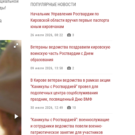
ециальной
06 августа 2026, 07:00
ПОПУЛЯРНЫЕ НОВОСТИ
ды!
Губернатор Кировской области Александр
Начальник Управления Росгвардии по
Соколов вручил почетные знаки и грамоты
Кировской области вручил первые паспорта
й
росгвардейцам (видео)
юным кировчанам
05 августа 2026, 11:00
7
1
26 июля 2026, 08:22
3
В Кирове росгвардейцы задержали
Ветераны ведомства поздравили кировскую
подозреваемую в сбыте поддельной купюры
воинскую часть Росгвардии с Днем
образования
04 августа 2026, 09:30
09 июля 2026, 13:58
2
В Кирове росгвардейцы задержали
подозреваемого в грабеже
В Кирове ветеран ведомства в рамках акции
"Каникулы с Росгвардией" провел для
03 августа 2026, 09:01
подопечных центра соцобслуживания
праздник, посвященный Дню ВМФ
В Кирове росгвардейцы и ветераны
ведомства приняли участие в митинге в
30 июля 2026, 12:49
10
честь Дня воздушно-десантных войск
"Каникулы с Росгвардией": военнослужащие
03 августа 2026, 08:45
8
и сотрудники ведомства повели военно-
патриотическое занятие для участников
В Кирове росгвардейцы задержали