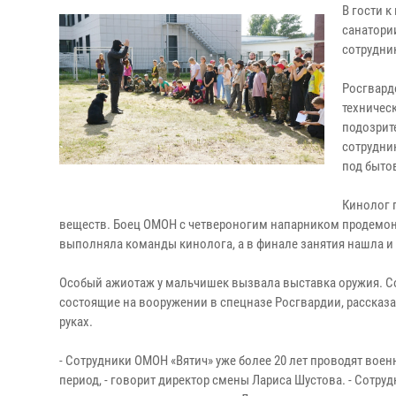
В гости 
санатори
сотрудни
Росгвард
техничес
подозрит
сотрудни
под быто
Кинолог 
веществ. Боец ОМОН с четвероногим напарником продемон
выполняла команды кинолога, а в финале занятия нашла и
Особый ажиотаж у мальчишек вызвала выставка оружия. С
состоящие на вооружении в спецназе Росгвардии, рассказал
руках.
- Сотрудники ОМОН «Вятич» уже более 20 лет проводят вое
период, - говорит директор смены Лариса Шустова. - Сотр