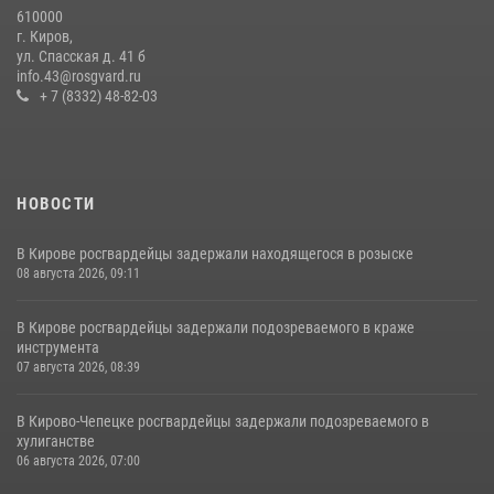
610000
В Кирове и Кирово-Чепецке росгвардейцы задержали
г. Киров,
подозреваемых в хулиганстве
ул. Спасская д. 41 б
info.43@rosgvard.ru
19 июля 2026, 07:00
+ 7 (8332) 48-82-03
НОВОСТИ
В Кирове росгвардейцы задержали находящегося в розыске
08 августа 2026, 09:11
В Кирове росгвардейцы задержали подозреваемого в краже
инструмента
07 августа 2026, 08:39
В Кирово-Чепецке росгвардейцы задержали подозреваемого в
хулиганстве
06 августа 2026, 07:00