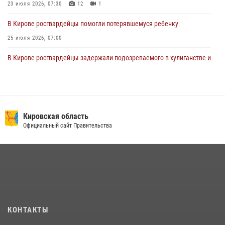
23 июля 2026, 07:30
12
1
В Кирове росгвардейцы помогли потерявшемуся ребенку
25 июля 2026, 07:00
В Кирове росгвардейцы задержали подозреваемого в хулиганстве и
находящегося в розыске
24 июля 2026, 09:01
Офицер Росгвардии рассказала об условиях приема на службу во
вневедомственную охрану и поступления в ведомственные вузы
Кировская область
Официальный сайт Правительства
22 июля 2026, 14:51
1
2
В Слободском росгвардейцы задержали подозреваемых в
хулиганстве
20 июля 2026, 08:16
Кировские росгвардейцы задержали неоднократно судимую
гражданку, подозреваемую в краже
КОНТАКТЫ
21 июля 2026, 08:20