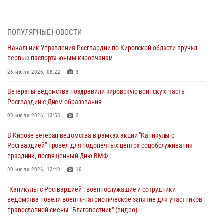
почетные знаки и грамоты росгвардейцам (видео)
05 августа 2026, 11:00
7
1
ПОПУЛЯРНЫЕ НОВОСТИ
В Кирове росгвардейцы задержали подозреваемую в сбыте
Начальник Управления Росгвардии по Кировской области вручил
поддельной купюры
первые паспорта юным кировчанам
04 августа 2026, 09:30
26 июля 2026, 08:22
3
В Кирове росгвардейцы задержали подозреваемого в грабеже
Ветераны ведомства поздравили кировскую воинскую часть
03 августа 2026, 09:01
Росгвардии с Днем образования
В Кирове росгвардейцы и ветераны ведомства приняли участие в
09 июля 2026, 13:58
2
митинге в честь Дня воздушно-десантных войск
В Кирове ветеран ведомства в рамках акции "Каникулы с
03 августа 2026, 08:45
8
Росгвардией" провел для подопечных центра соцобслуживания
праздник, посвященный Дню ВМФ
В Кирове росгвардейцы задержали подозреваемого в краже из
магазина
30 июля 2026, 12:49
10
02 августа 2026, 07:00
"Каникулы с Росгвардией": военнослужащие и сотрудники
ведомства повели военно-патриотическое занятие для участников
православной смены "Благовестник" (видео)