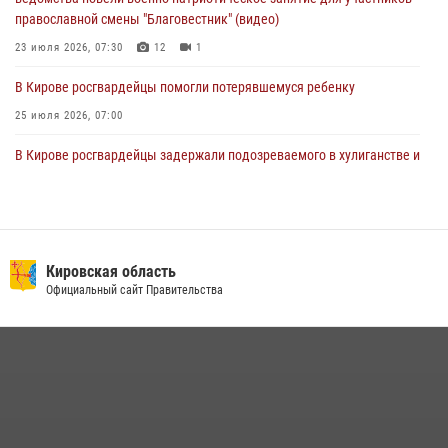
православной смены "Благовестник" (видео)
23 июля 2026, 07:30
12
1
В Кирове росгвардейцы помогли потерявшемуся ребенку
25 июля 2026, 07:00
В Кирове росгвардейцы задержали подозреваемого в хулиганстве и
находящегося в розыске
24 июля 2026, 09:01
Офицер Росгвардии рассказала об условиях приема на службу во
вневедомственную охрану и поступления в ведомственные вузы
Кировская область
Официальный сайт Правительства
22 июля 2026, 14:51
1
2
В Слободском росгвардейцы задержали подозреваемых в
хулиганстве
20 июля 2026, 08:16
Кировские росгвардейцы задержали неоднократно судимую
гражданку, подозреваемую в краже