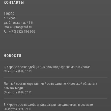
КОНТАКТЫ
21 июля 2026, 08:20
610000
В Кирове и Кирово-Чепецке росгвардейцы задержали
г. Киров,
подозреваемых в хулиганстве
ул. Спасская д. 41 б
info.43@rosgvard.ru
19 июля 2026, 07:00
+ 7 (8332) 48-82-03
НОВОСТИ
В Кирове росгвардейцы выявили подозреваемого в краже
09 августа 2026, 07:15
Личный состав Управления Росгвардии по Кировской области в
рамках меди...
09 августа 2026, 07:11
В Кирове росгвардейцы задержали находящегося в розыске
08 августа 2026, 09:11