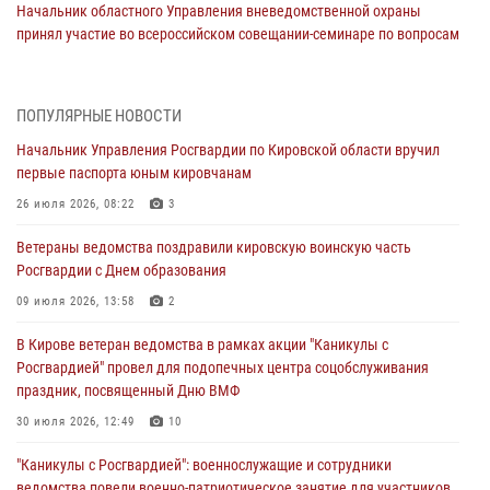
Начальник областного Управления вневедомственной охраны
принял участие во всероссийском совещании-семинаре по вопросам
развития этого подразделения Росгвардии (видео)
07 августа 2026, 08:48
8
1
ПОПУЛЯРНЫЕ НОВОСТИ
В Кирове росгвардейцы задержали подозреваемого в краже
Начальник Управления Росгвардии по Кировской области вручил
инструмента
первые паспорта юным кировчанам
07 августа 2026, 08:39
26 июля 2026, 08:22
3
В Кирово-Чепецке росгвардейцы задержали подозреваемого в
Ветераны ведомства поздравили кировскую воинскую часть
хулиганстве
Росгвардии с Днем образования
06 августа 2026, 07:00
09 июля 2026, 13:58
2
Губернатор Кировской области Александр Соколов вручил
В Кирове ветеран ведомства в рамках акции "Каникулы с
почетные знаки и грамоты росгвардейцам (видео)
Росгвардией" провел для подопечных центра соцобслуживания
05 августа 2026, 11:00
7
1
праздник, посвященный Дню ВМФ
В Кирове росгвардейцы задержали подозреваемую в сбыте
30 июля 2026, 12:49
10
поддельной купюры
"Каникулы с Росгвардией": военнослужащие и сотрудники
04 августа 2026, 09:30
ведомства повели военно-патриотическое занятие для участников