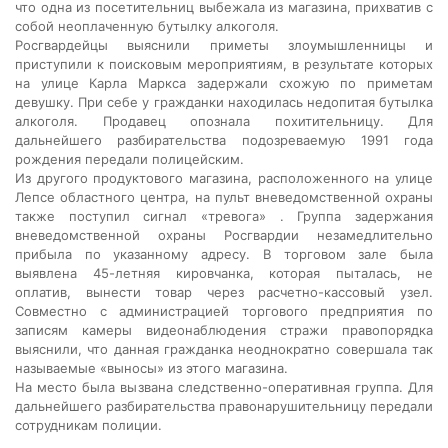
что одна из посетительниц выбежала из магазина, прихватив с
собой неоплаченную бутылку алкоголя.
Росгвардейцы выяснили приметы злоумышленницы и
приступили к поисковым мероприятиям, в результате которых
на улице Карла Маркса задержали схожую по приметам
девушку. При себе у гражданки находилась недопитая бутылка
алкоголя. Продавец опознала похитительницу. Для
дальнейшего разбирательства подозреваемую 1991 года
рождения передали полицейским.
Из другого продуктового магазина, расположенного на улице
Лепсе областного центра, на пульт вневедомственной охраны
также поступил сигнал «тревога» . Группа задержания
вневедомственной охраны Росгвардии незамедлительно
прибыла по указанному адресу. В торговом зале была
выявлена 45-летняя кировчанка, которая пыталась, не
оплатив, вынести товар через расчетно-кассовый узел.
Совместно с администрацией торгового предприятия по
записям камеры видеонаблюдения стражи правопорядка
выяснили, что данная гражданка неоднократно совершала так
называемые «выносы» из этого магазина.
На место была вызвана следственно-оперативная группа. Для
дальнейшего разбирательства правонарушительницу передали
сотрудникам полиции.