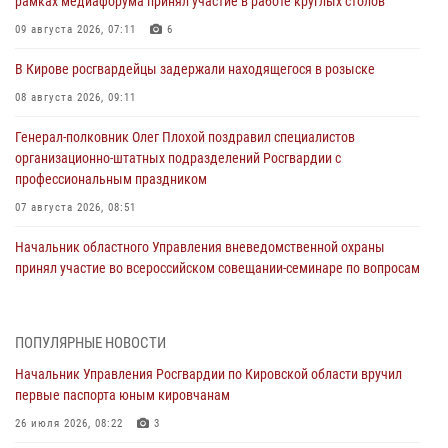
рамках медиафорума принял участие в работе круглых столов
09 августа 2026, 07:11
6
В Кирове росгвардейцы задержали находящегося в розыске
08 августа 2026, 09:11
Генерал-полковник Олег Плохой поздравил специалистов
организационно-штатных подразделений Росгвардии с
профессиональным праздником
07 августа 2026, 08:51
Начальник областного Управления вневедомственной охраны
принял участие во всероссийском совещании-семинаре по вопросам
развития этого подразделения Росгвардии (видео)
07 августа 2026, 08:48
8
1
ПОПУЛЯРНЫЕ НОВОСТИ
В Кирове росгвардейцы задержали подозреваемого в краже
Начальник Управления Росгвардии по Кировской области вручил
инструмента
первые паспорта юным кировчанам
07 августа 2026, 08:39
26 июля 2026, 08:22
3
В Кирово-Чепецке росгвардейцы задержали подозреваемого в