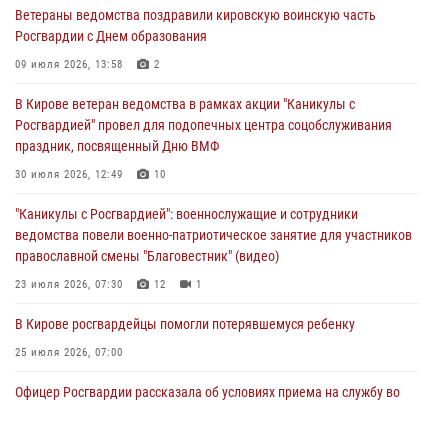
Ветераны ведомства поздравили кировскую воинскую часть
хулиганстве
Росгвардии с Днем образования
06 августа 2026, 07:00
09 июля 2026, 13:58
2
Губернатор Кировской области Александр Соколов вручил
В Кирове ветеран ведомства в рамках акции "Каникулы с
почетные знаки и грамоты росгвардейцам (видео)
Росгвардией" провел для подопечных центра соцобслуживания
05 августа 2026, 11:00
7
1
праздник, посвященный Дню ВМФ
В Кирове росгвардейцы задержали подозреваемую в сбыте
30 июля 2026, 12:49
10
поддельной купюры
"Каникулы с Росгвардией": военнослужащие и сотрудники
04 августа 2026, 09:30
ведомства повели военно-патриотическое занятие для участников
православной смены "Благовестник" (видео)
23 июля 2026, 07:30
12
1
В Кирове росгвардейцы помогли потерявшемуся ребенку
25 июля 2026, 07:00
Офицер Росгвардии рассказала об условиях приема на службу во
вневедомственную охрану и поступления в ведомственные вузы
22 июля 2026, 14:51
1
2