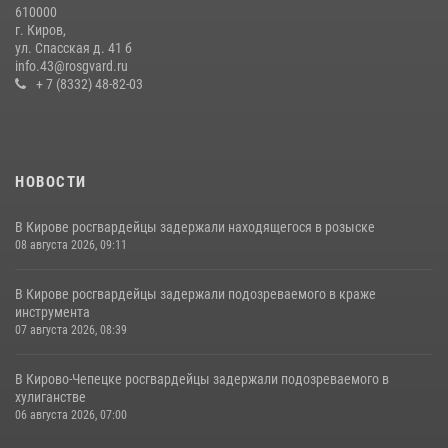
610000
Кировские росгвардейцы задержали неоднократно судимую
г. Киров,
гражданку, подозреваемую в краже
ул. Спасская д. 41 б
info.43@rosgvard.ru
21 июля 2026, 08:20
+ 7 (8332) 48-82-03
НОВОСТИ
В Кирове росгвардейцы задержали находящегося в розыске
08 августа 2026, 09:11
В Кирове росгвардейцы задержали подозреваемого в краже
инструмента
07 августа 2026, 08:39
В Кирово-Чепецке росгвардейцы задержали подозреваемого в
хулиганстве
06 августа 2026, 07:00