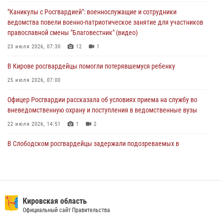
почетные знаки и грамоты росгвардейцам (видео)
"Каникулы с Росгвардией": военнослужащие и сотрудники
05 августа 2026, 11:00
7
1
ведомства повели военно-патриотическое занятие для участников
православной смены "Благовестник" (видео)
В Кирове росгвардейцы задержали подозреваемую в сбыте
поддельной купюры
23 июля 2026, 07:30
12
1
04 августа 2026, 09:30
В Кирове росгвардейцы помогли потерявшемуся ребенку
25 июля 2026, 07:00
Офицер Росгвардии рассказала об условиях приема на службу во
вневедомственную охрану и поступления в ведомственные вузы
22 июля 2026, 14:51
1
2
В Слободском росгвардейцы задержали подозреваемых в
хулиганстве
20 июля 2026, 08:16
В Кирове росгвардейцы задержали подозреваемого в хулиганстве и
находящегося в розыске
Кировская область
Официальный сайт Правительства
24 июля 2026, 09:01