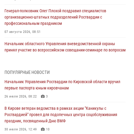
Генерал-полковник Олег Плохой поздравил специалистов
организационно-штатных подразделений Росгвардии с
профессиональным праздником
07 августа 2026, 08:51
Начальник областного Управления вневедомственной охраны
принял участие во всероссийском совещании-семинаре по вопросам
развития этого подразделения Росгвардии (видео)
07 августа 2026, 08:48
8
1
ПОПУЛЯРНЫЕ НОВОСТИ
В Кирове росгвардейцы задержали подозреваемого в краже
Начальник Управления Росгвардии по Кировской области вручил
инструмента
первые паспорта юным кировчанам
07 августа 2026, 08:39
26 июля 2026, 08:22
3
В Кирово-Чепецке росгвардейцы задержали подозреваемого в
В Кирове ветеран ведомства в рамках акции "Каникулы с
хулиганстве
Росгвардией" провел для подопечных центра соцобслуживания
06 августа 2026, 07:00
праздник, посвященный Дню ВМФ
Губернатор Кировской области Александр Соколов вручил
30 июля 2026, 12:49
10