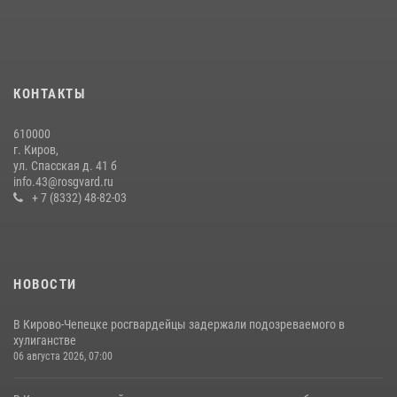
хулиганстве
20 июля 2026, 08:16
Кировские росгвардейцы задержали неоднократно судимую
гражданку, подозреваемую в краже
КОНТАКТЫ
21 июля 2026, 08:20
610000
В Кирове и Кирово-Чепецке росгвардейцы задержали
г. Киров,
подозреваемых в хулиганстве
ул. Спасская д. 41 б
info.43@rosgvard.ru
19 июля 2026, 07:00
+ 7 (8332) 48-82-03
НОВОСТИ
В Кирово-Чепецке росгвардейцы задержали подозреваемого в
хулиганстве
06 августа 2026, 07:00