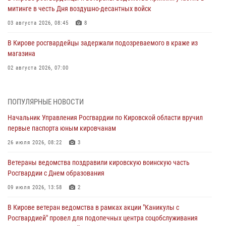
митинге в честь Дня воздушно-десантных войск
03 августа 2026, 08:45
8
В Кирове росгвардейцы задержали подозреваемого в краже из
магазина
02 августа 2026, 07:00
1 августа – День дежурной службы войск национальной гвардии
Российской Федерации
ПОПУЛЯРНЫЕ НОВОСТИ
01 августа 2026, 09:39
Начальник Управления Росгвардии по Кировской области вручил
первые паспорта юным кировчанам
В Росгвардии вспоминают российских воинов, погибших в Первой
мировой войне 1914-1918 годов
26 июля 2026, 08:22
3
01 августа 2026, 09:38
Ветераны ведомства поздравили кировскую воинскую часть
Росгвардии с Днем образования
В Кирове офицер Росгвардии стал победителем открытого
шахматного турнира
09 июля 2026, 13:58
2
01 августа 2026, 07:08
1
В Кирове ветеран ведомства в рамках акции "Каникулы с
Росгвардией" провел для подопечных центра соцобслуживания
Директор Росгвардии Герой России генерал армии Виктор Золотов