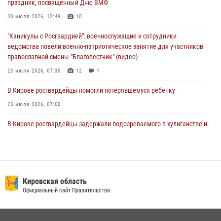
праздник, посвященный Дню ВМФ
поздравил специалистов подразделений тыла с профессиональным
праздником
30 июля 2026, 12:49
10
01 августа 2026, 07:05
"Каникулы с Росгвардией": военнослужащие и сотрудники
ведомства повели военно-патриотическое занятие для участников
православной смены "Благовестник" (видео)
23 июля 2026, 07:30
12
1
В Кирове росгвардейцы помогли потерявшемуся ребенку
25 июля 2026, 07:00
В Кирове росгвардейцы задержали подозреваемого в хулиганстве и
находящегося в розыске
24 июля 2026, 09:01
Офицер Росгвардии рассказала об условиях приема на службу во
вневедомственную охрану и поступления в ведомственные вузы
Кировская область
Официальный сайт Правительства
22 июля 2026, 14:51
1
2
В Слободском росгвардейцы задержали подозреваемых в