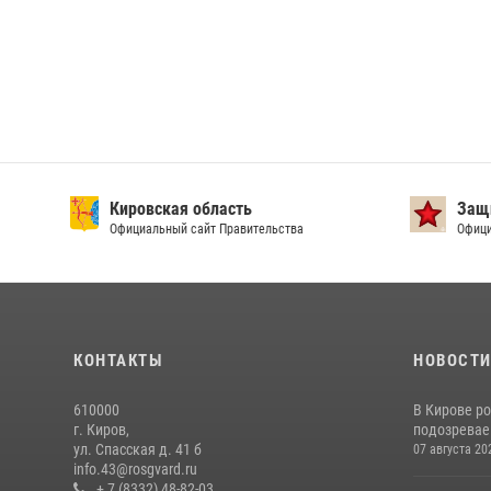
Кировская область
Защи
Официальный сайт Правительства
Офици
КОНТАКТЫ
НОВОСТ
610000
В Кирове р
г. Киров,
подозревае
ул. Спасская д. 41 б
07 августа 20
info.43@rosgvard.ru
+ 7 (8332) 48-82-03