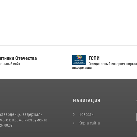
тники Отечества
ГСПИ
альный сайт
Официальный интернет-портал
информации
И
НАВИГАЦИЯ
осгвардейцы задержали
Новости
мого в краже инструмента
Карта сайта
26, 08:39