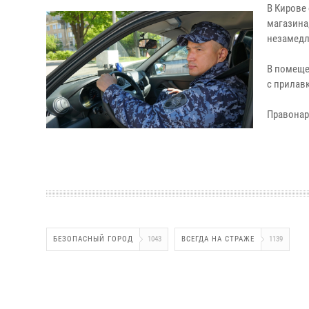
В Кирове
магазина
незамедл
В помеще
с прилавк
Правонар
БЕЗОПАСНЫЙ ГОРОД
1043
ВСЕГДА НА СТРАЖЕ
1139