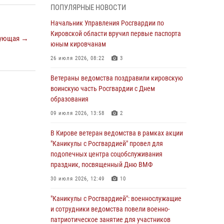
ПОПУЛЯРНЫЕ НОВОСТИ
05 августа 2026, 11:00
7
1
Начальник Управления Росгвардии по
В Кирове росгвардейцы задержали
Кировской области вручил первые паспорта
ующая →
подозреваемую в сбыте поддельной купюры
юным кировчанам
04 августа 2026, 09:30
26 июля 2026, 08:22
3
В Кирове росгвардейцы задержали
Ветераны ведомства поздравили кировскую
подозреваемого в грабеже
воинскую часть Росгвардии с Днем
образования
03 августа 2026, 09:01
09 июля 2026, 13:58
2
В Кирове росгвардейцы и ветераны
ведомства приняли участие в митинге в
В Кирове ветеран ведомства в рамках акции
честь Дня воздушно-десантных войск
"Каникулы с Росгвардией" провел для
подопечных центра соцобслуживания
03 августа 2026, 08:45
8
праздник, посвященный Дню ВМФ
В Кирове росгвардейцы задержали
30 июля 2026, 12:49
10
подозреваемого в краже из магазина
"Каникулы с Росгвардией": военнослужащие
02 августа 2026, 07:00
и сотрудники ведомства повели военно-
патриотическое занятие для участников
1 августа – День дежурной службы войск