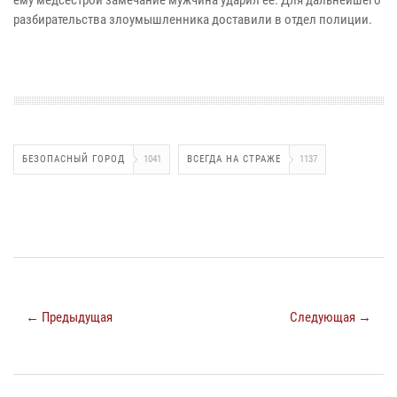
ему медсестрой замечание мужчина ударил ее. Для дальнейшего
разбирательства злоумышленника доставили в отдел полиции.
БЕЗОПАСНЫЙ ГОРОД
1041
ВСЕГДА НА СТРАЖЕ
1137
← Предыдущая
Следующая →