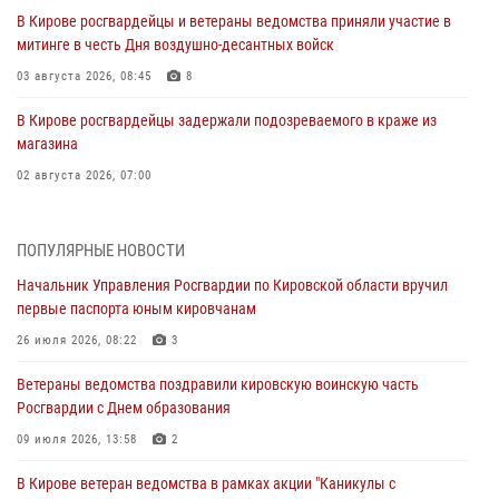
В Кирове росгвардейцы и ветераны ведомства приняли участие в
митинге в честь Дня воздушно-десантных войск
03 августа 2026, 08:45
8
В Кирове росгвардейцы задержали подозреваемого в краже из
магазина
02 августа 2026, 07:00
1 августа – День дежурной службы войск национальной гвардии
Российской Федерации
ПОПУЛЯРНЫЕ НОВОСТИ
01 августа 2026, 09:39
Начальник Управления Росгвардии по Кировской области вручил
первые паспорта юным кировчанам
В Росгвардии вспоминают российских воинов, погибших в Первой
мировой войне 1914-1918 годов
26 июля 2026, 08:22
3
01 августа 2026, 09:38
Ветераны ведомства поздравили кировскую воинскую часть
Росгвардии с Днем образования
В Кирове офицер Росгвардии стал победителем открытого
шахматного турнира
09 июля 2026, 13:58
2
01 августа 2026, 07:08
1
В Кирове ветеран ведомства в рамках акции "Каникулы с