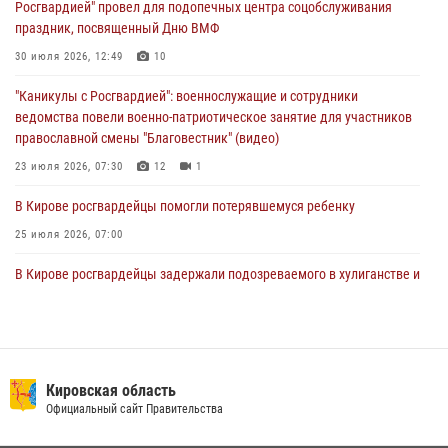
Росгвардией" провел для подопечных центра соцобслуживания
Директор Росгвардии Герой России генерал армии Виктор Золотов
праздник, посвященный Дню ВМФ
поздравил специалистов подразделений тыла с профессиональным
праздником
30 июля 2026, 12:49
10
01 августа 2026, 07:05
"Каникулы с Росгвардией": военнослужащие и сотрудники
ведомства повели военно-патриотическое занятие для участников
православной смены "Благовестник" (видео)
23 июля 2026, 07:30
12
1
В Кирове росгвардейцы помогли потерявшемуся ребенку
25 июля 2026, 07:00
В Кирове росгвардейцы задержали подозреваемого в хулиганстве и
находящегося в розыске
24 июля 2026, 09:01
Офицер Росгвардии рассказала об условиях приема на службу во
вневедомственную охрану и поступления в ведомственные вузы
Кировская область
Официальный сайт Правительства
22 июля 2026, 14:51
1
2