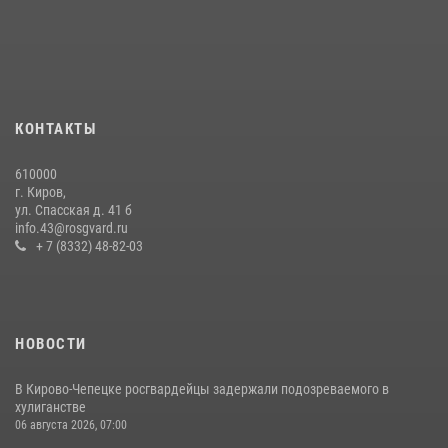
В Кирово-Чепецке росгвардейцы задержали подозреваемую в
краже коньяка
07 июля 2026, 07:53
В Слободском росгвардейцы задержали подозреваемых в
хулиганстве
КОНТАКТЫ
20 июля 2026, 08:16
610000
В Кирове и Кирово-Чепецке росгвардейцы задержали
г. Киров,
подозреваемых в хулиганстве
ул. Спасская д. 41 б
info.43@rosgvard.ru
19 июля 2026, 07:00
+ 7 (8332) 48-82-03
НОВОСТИ
В Кирово-Чепецке росгвардейцы задержали подозреваемого в
хулиганстве
06 августа 2026, 07:00