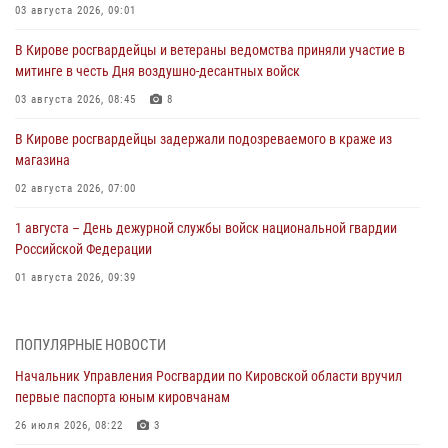
03 августа 2026, 09:01
В Кирове росгвардейцы и ветераны ведомства приняли участие в
митинге в честь Дня воздушно-десантных войск
03 августа 2026, 08:45
8
В Кирове росгвардейцы задержали подозреваемого в краже из
магазина
02 августа 2026, 07:00
1 августа – День дежурной службы войск национальной гвардии
Российской Федерации
01 августа 2026, 09:39
В Росгвардии вспоминают российских воинов, погибших в Первой
мировой войне 1914-1918 годов
ПОПУЛЯРНЫЕ НОВОСТИ
01 августа 2026, 09:38
Начальник Управления Росгвардии по Кировской области вручил
первые паспорта юным кировчанам
В Кирове офицер Росгвардии стал победителем открытого
шахматного турнира
26 июля 2026, 08:22
3