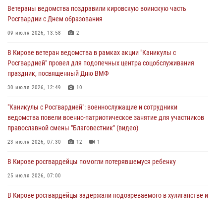
01 августа 2026, 07:08
1
Ветераны ведомства поздравили кировскую воинскую часть
Росгвардии с Днем образования
Директор Росгвардии Герой России генерал армии Виктор Золотов
поздравил специалистов подразделений тыла с профессиональным
09 июля 2026, 13:58
2
праздником
В Кирове ветеран ведомства в рамках акции "Каникулы с
01 августа 2026, 07:05
Росгвардией" провел для подопечных центра соцобслуживания
праздник, посвященный Дню ВМФ
В Кирове росгвардейцы задержали в кафе и сауне подозреваемых
в хулиганстве
30 июля 2026, 12:49
10
31 июля 2026, 06:57
"Каникулы с Росгвардией": военнослужащие и сотрудники
ведомства повели военно-патриотическое занятие для участников
православной смены "Благовестник" (видео)
23 июля 2026, 07:30
12
1
В Кирове росгвардейцы помогли потерявшемуся ребенку
25 июля 2026, 07:00
В Кирове росгвардейцы задержали подозреваемого в хулиганстве и
находящегося в розыске
24 июля 2026, 09:01