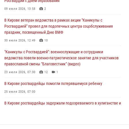
Росгвардии с Днем образования
03 августа 2026, 08:45
8
09 июля 2026, 13:58
2
В Кирове росгвардейцы задержали подозреваемого в краже из
В Кирове ветеран ведомства в рамках акции "Каникулы с
магазина
Росгвардией" провел для подопечных центра соцобслуживания
02 августа 2026, 07:00
праздник, посвященный Дню ВМФ
1 августа – День дежурной службы войск национальной гвардии
30 июля 2026, 12:49
10
Российской Федерации
"Каникулы с Росгвардией": военнослужащие и сотрудники
01 августа 2026, 09:39
ведомства повели военно-патриотическое занятие для участников
православной смены "Благовестник" (видео)
23 июля 2026, 07:30
12
1
В Кирове росгвардейцы помогли потерявшемуся ребенку
25 июля 2026, 07:00
В Кирове росгвардейцы задержали подозреваемого в хулиганстве и
находящегося в розыске
24 июля 2026, 09:01
Офицер Росгвардии рассказала об условиях приема на службу во