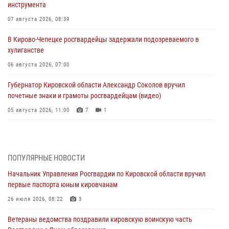
инструмента
07 августа 2026, 08:39
В Кирово-Чепецке росгвардейцы задержали подозреваемого в
хулиганстве
06 августа 2026, 07:00
Губернатор Кировской области Александр Соколов вручил
почетные знаки и грамоты росгвардейцам (видео)
05 августа 2026, 11:00
7
1
В Кирове росгвардейцы задержали подозреваемую в сбыте
поддельной купюры
04 августа 2026, 09:30
ПОПУЛЯРНЫЕ НОВОСТИ
Начальник Управления Росгвардии по Кировской области вручил
В Кирове росгвардейцы задержали подозреваемого в грабеже
первые паспорта юным кировчанам
03 августа 2026, 09:01
26 июля 2026, 08:22
3
В Кирове росгвардейцы и ветераны ведомства приняли участие в
Ветераны ведомства поздравили кировскую воинскую часть
митинге в честь Дня воздушно-десантных войск