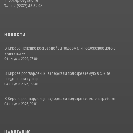
info.43@rosgvard.ru
21 июля 2026, 08:20
+ 7 (8332) 48-82-03
НОВОСТИ
В Кирово-Чепецке росгвардейцы задержали подозреваемого в
хулиганстве
06 августа 2026, 07:00
В Кирове росгвардейцы задержали подозреваемую в сбыте
поддельной купюр...
04 августа 2026, 09:30
В Кирове росгвардейцы задержали подозреваемого в грабеже
03 августа 2026, 09:01
НАВИГАЦИЯ