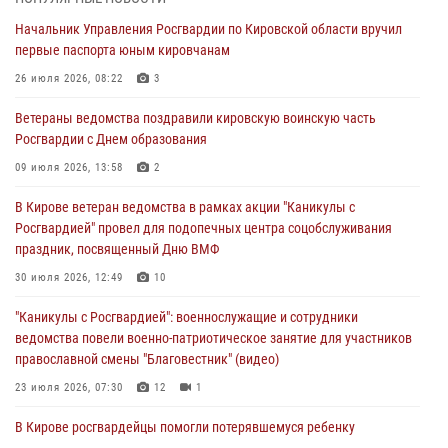
01 августа 2026, 09:39
Начальник Управления Росгвардии по Кировской области вручил
первые паспорта юным кировчанам
В Росгвардии вспоминают российских воинов, погибших в Первой
мировой войне 1914-1918 годов
26 июля 2026, 08:22
3
01 августа 2026, 09:38
Ветераны ведомства поздравили кировскую воинскую часть
Росгвардии с Днем образования
В Кирове офицер Росгвардии стал победителем открытого
шахматного турнира
09 июля 2026, 13:58
2
01 августа 2026, 07:08
1
В Кирове ветеран ведомства в рамках акции "Каникулы с
Росгвардией" провел для подопечных центра соцобслуживания
Директор Росгвардии Герой России генерал армии Виктор Золотов
праздник, посвященный Дню ВМФ
поздравил специалистов подразделений тыла с профессиональным
праздником
30 июля 2026, 12:49
10
01 августа 2026, 07:05
"Каникулы с Росгвардией": военнослужащие и сотрудники
ведомства повели военно-патриотическое занятие для участников
православной смены "Благовестник" (видео)
23 июля 2026, 07:30
12
1
В Кирове росгвардейцы помогли потерявшемуся ребенку