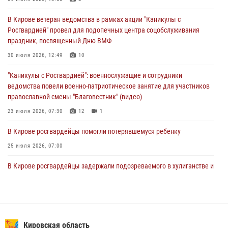
В Кирове росгвардейцы и ветераны ведомства приняли участие в
митинге в честь Дня воздушно-десантных войск
В Кирове ветеран ведомства в рамках акции "Каникулы с
03 августа 2026, 08:45
8
Росгвардией" провел для подопечных центра соцобслуживания
праздник, посвященный Дню ВМФ
В Кирове росгвардейцы задержали подозреваемого в краже из
магазина
30 июля 2026, 12:49
10
02 августа 2026, 07:00
"Каникулы с Росгвардией": военнослужащие и сотрудники
ведомства повели военно-патриотическое занятие для участников
православной смены "Благовестник" (видео)
23 июля 2026, 07:30
12
1
В Кирове росгвардейцы помогли потерявшемуся ребенку
25 июля 2026, 07:00
В Кирове росгвардейцы задержали подозреваемого в хулиганстве и
находящегося в розыске
24 июля 2026, 09:01
Офицер Росгвардии рассказала об условиях приема на службу во
вневедомственную охрану и поступления в ведомственные вузы
Кировская область