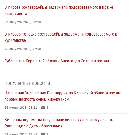
В Кирове росгвардейцы задержали подозреваемого в краже
инструмента
07 августа 2026, 08:39
В Кирово-Чепецке росгвардейцы задержали подозреваемого в
хулиганстве
06 августа 2026, 07:00
Губернатор Кировской области Александр Соколов вручил
почетные знаки и грамоты росгвардейцам (видео)
05 августа 2026, 11:00
7
1
ПОПУЛЯРНЫЕ НОВОСТИ
В Кирове росгвардейцы задержали подозреваемую в сбыте
Начальник Управления Росгвардии по Кировской области вручил
поддельной купюры
первые паспорта юным кировчанам
04 августа 2026, 09:30
26 июля 2026, 08:22
3
В Кирове росгвардейцы задержали подозреваемого в грабеже
Ветераны ведомства поздравили кировскую воинскую часть
03 августа 2026, 09:01
Росгвардии с Днем образования
09 июля 2026, 13:58
2