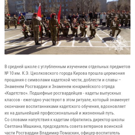
В средней школе с углубленным изучением отдельных предметов
№ 10 им. К.Э. Циолковского города Кирова прошла церемония
прощания с символами кадетской чести, доблести и славы –
Знаменем Росгвардии и Знаменем юнармейского отряда
«Кадетство». Подшефные росгвардейцев - кадеты выпускных
классов - ежегодно участвуют в этом ритуале, который знаменует
окончание воспитанниками кадетского обучения, вдохновляет
их на дальнейший профессиональный и жизненный путь.
Со словами напутствия к кадетам обратились директор школы
Светлана Машкина, председатель совета ветеранов воинской
части Росгвардии Владимир Помаскин, офицер-воспитатель