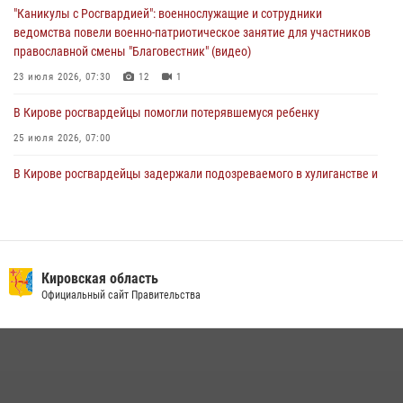
"Каникулы с Росгвардией": военнослужащие и сотрудники
01 августа 2026, 09:39
ведомства повели военно-патриотическое занятие для участников
православной смены "Благовестник" (видео)
23 июля 2026, 07:30
12
1
В Кирове росгвардейцы помогли потерявшемуся ребенку
25 июля 2026, 07:00
В Кирове росгвардейцы задержали подозреваемого в хулиганстве и
находящегося в розыске
24 июля 2026, 09:01
Офицер Росгвардии рассказала об условиях приема на службу во
вневедомственную охрану и поступления в ведомственные вузы
Кировская область
Официальный сайт Правительства
22 июля 2026, 14:51
1
2
В Слободском росгвардейцы задержали подозреваемых в
хулиганстве
20 июля 2026, 08:16