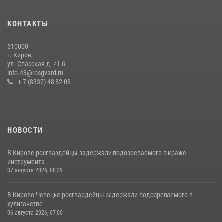
В Кирове и Кирово-Чепецке росгвардейцы задержали
подозреваемых в хулиганстве
КОНТАКТЫ
19 июля 2026, 07:00
610000
В День семьи, любви и верности в Омутнинском отделе
г. Киров,
вневедомственной охраны Росгвардии поздравили будущих
ул. Спасская д. 41 б
молодоженов
info.43@rosgvard.ru
+ 7 (8332) 48-82-03
08 июля 2026, 06:46
1
НОВОСТИ
В Кирове росгвардейцы задержали подозреваемого в краже
инструмента
07 августа 2026, 08:39
В Кирово-Чепецке росгвардейцы задержали подозреваемого в
хулиганстве
06 августа 2026, 07:00