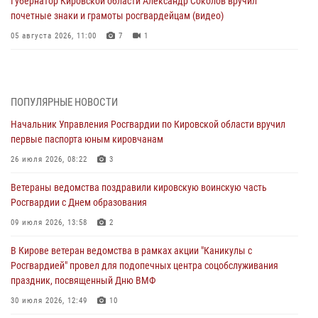
Губернатор Кировской области Александр Соколов вручил
почетные знаки и грамоты росгвардейцам (видео)
05 августа 2026, 11:00
7
1
В Кирове росгвардейцы задержали подозреваемую в сбыте
поддельной купюры
04 августа 2026, 09:30
ПОПУЛЯРНЫЕ НОВОСТИ
Начальник Управления Росгвардии по Кировской области вручил
В Кирове росгвардейцы задержали подозреваемого в грабеже
первые паспорта юным кировчанам
03 августа 2026, 09:01
26 июля 2026, 08:22
3
В Кирове росгвардейцы и ветераны ведомства приняли участие в
Ветераны ведомства поздравили кировскую воинскую часть
митинге в честь Дня воздушно-десантных войск
Росгвардии с Днем образования
03 августа 2026, 08:45
8
09 июля 2026, 13:58
2
В Кирове росгвардейцы задержали подозреваемого в краже из
В Кирове ветеран ведомства в рамках акции "Каникулы с
магазина
Росгвардией" провел для подопечных центра соцобслуживания
02 августа 2026, 07:00
праздник, посвященный Дню ВМФ
1 августа – День дежурной службы войск национальной гвардии
30 июля 2026, 12:49
10
Российской Федерации