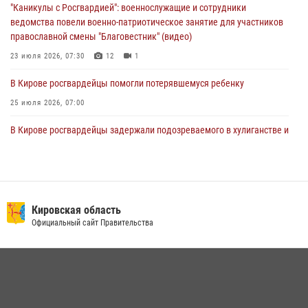
"Каникулы с Росгвардией": военнослужащие и сотрудники
01 августа 2026, 09:39
ведомства повели военно-патриотическое занятие для участников
православной смены "Благовестник" (видео)
23 июля 2026, 07:30
12
1
В Кирове росгвардейцы помогли потерявшемуся ребенку
25 июля 2026, 07:00
В Кирове росгвардейцы задержали подозреваемого в хулиганстве и
находящегося в розыске
24 июля 2026, 09:01
Офицер Росгвардии рассказала об условиях приема на службу во
вневедомственную охрану и поступления в ведомственные вузы
Кировская область
Официальный сайт Правительства
22 июля 2026, 14:51
1
2
В Слободском росгвардейцы задержали подозреваемых в
хулиганстве
20 июля 2026, 08:16