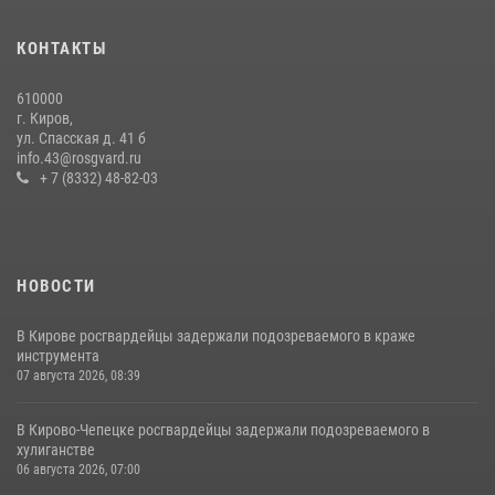
В День семьи, любви и верности в Омутнинском отделе
вневедомственной охраны Росгвардии поздравили будущих
КОНТАКТЫ
молодоженов
08 июля 2026, 06:46
1
610000
г. Киров,
Кировские росгвардейцы задержали неоднократно судимую
ул. Спасская д. 41 б
гражданку, подозреваемую в краже
info.43@rosgvard.ru
+ 7 (8332) 48-82-03
21 июля 2026, 08:20
НОВОСТИ
В Кирове росгвардейцы задержали подозреваемого в краже
инструмента
07 августа 2026, 08:39
В Кирово-Чепецке росгвардейцы задержали подозреваемого в
хулиганстве
06 августа 2026, 07:00