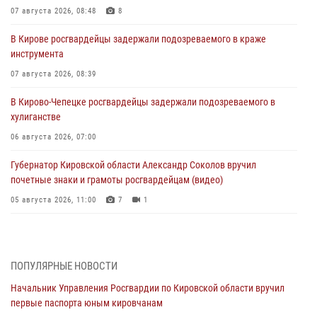
07 августа 2026, 08:48
8
В Кирове росгвардейцы задержали подозреваемого в краже
инструмента
07 августа 2026, 08:39
В Кирово-Чепецке росгвардейцы задержали подозреваемого в
хулиганстве
06 августа 2026, 07:00
Губернатор Кировской области Александр Соколов вручил
почетные знаки и грамоты росгвардейцам (видео)
05 августа 2026, 11:00
7
1
В Кирове росгвардейцы задержали подозреваемую в сбыте
поддельной купюры
04 августа 2026, 09:30
ПОПУЛЯРНЫЕ НОВОСТИ
Начальник Управления Росгвардии по Кировской области вручил
В Кирове росгвардейцы задержали подозреваемого в грабеже
первые паспорта юным кировчанам
03 августа 2026, 09:01