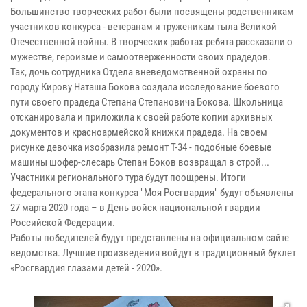
Большинство творческих работ были посвящены родственникам
участников конкурса - ветеранам и труженикам тыла Великой
Отечественной войны. В творческих работах ребята рассказали о
мужестве, героизме и самоотверженности своих прадедов.
Так, дочь сотрудника Отдела вневедомственной охраны по
городу Кирову Наташа Бокова создала исследование боевого
пути своего прадеда Степана Степановича Бокова. Школьница
отсканировала и приложила к своей работе копии архивных
документов и красноармейской книжки прадеда. На своем
рисунке девочка изобразила ремонт Т-34 - подобные боевые
машины шофер-слесарь Степан Боков возвращал в строй...
Участники регионального тура будут поощрены. Итоги
федерального этапа конкурса "Моя Росгвардия" будут объявлены
27 марта 2020 года – в День войск национальной гвардии
Российской Федерации.
Работы победителей будут представлены на официальном сайте
ведомства. Лучшие произведения войдут в традиционный буклет
«Росгвардия глазами детей - 2020».