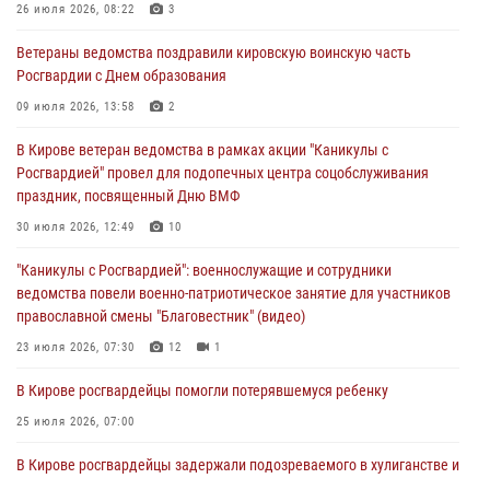
26 июля 2026, 08:22
3
В Кирове росгвардейцы и ветераны ведомства приняли участие в
Ветераны ведомства поздравили кировскую воинскую часть
митинге в честь Дня воздушно-десантных войск
Росгвардии с Днем образования
03 августа 2026, 08:45
8
09 июля 2026, 13:58
2
В Кирове росгвардейцы задержали подозреваемого в краже из
В Кирове ветеран ведомства в рамках акции "Каникулы с
магазина
Росгвардией" провел для подопечных центра соцобслуживания
02 августа 2026, 07:00
праздник, посвященный Дню ВМФ
1 августа – День дежурной службы войск национальной гвардии
30 июля 2026, 12:49
10
Российской Федерации
"Каникулы с Росгвардией": военнослужащие и сотрудники
01 августа 2026, 09:39
ведомства повели военно-патриотическое занятие для участников
православной смены "Благовестник" (видео)
23 июля 2026, 07:30
12
1
В Кирове росгвардейцы помогли потерявшемуся ребенку
25 июля 2026, 07:00
В Кирове росгвардейцы задержали подозреваемого в хулиганстве и
находящегося в розыске