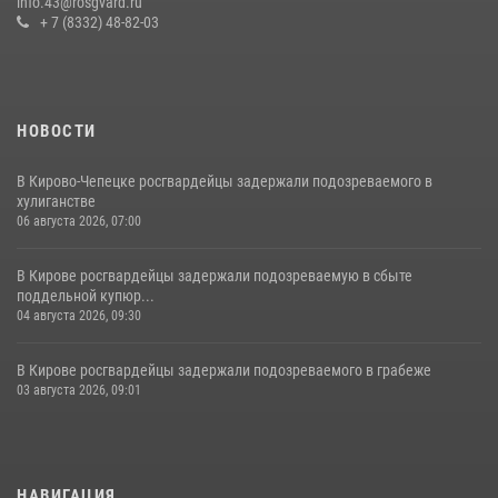
info.43@rosgvard.ru
19 июля 2026, 07:00
+ 7 (8332) 48-82-03
НОВОСТИ
В Кирово-Чепецке росгвардейцы задержали подозреваемого в
хулиганстве
06 августа 2026, 07:00
В Кирове росгвардейцы задержали подозреваемую в сбыте
поддельной купюр...
04 августа 2026, 09:30
В Кирове росгвардейцы задержали подозреваемого в грабеже
03 августа 2026, 09:01
НАВИГАЦИЯ