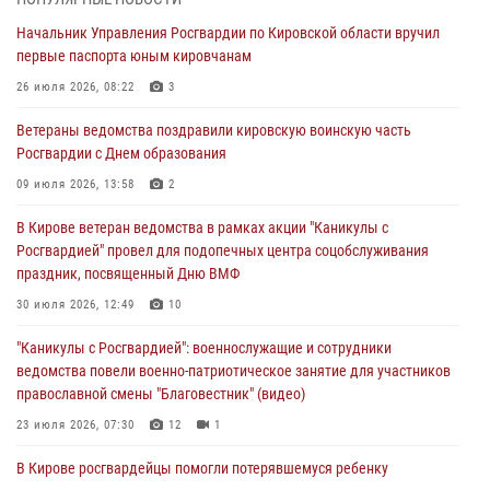
01 августа 2026, 09:39
Начальник Управления Росгвардии по Кировской области вручил
первые паспорта юным кировчанам
В Росгвардии вспоминают российских воинов, погибших в Первой
мировой войне 1914-1918 годов
26 июля 2026, 08:22
3
01 августа 2026, 09:38
Ветераны ведомства поздравили кировскую воинскую часть
Росгвардии с Днем образования
В Кирове офицер Росгвардии стал победителем открытого
шахматного турнира
09 июля 2026, 13:58
2
01 августа 2026, 07:08
1
В Кирове ветеран ведомства в рамках акции "Каникулы с
Росгвардией" провел для подопечных центра соцобслуживания
Директор Росгвардии Герой России генерал армии Виктор Золотов
праздник, посвященный Дню ВМФ
поздравил специалистов подразделений тыла с профессиональным
праздником
30 июля 2026, 12:49
10
01 августа 2026, 07:05
"Каникулы с Росгвардией": военнослужащие и сотрудники
ведомства повели военно-патриотическое занятие для участников
православной смены "Благовестник" (видео)
23 июля 2026, 07:30
12
1
В Кирове росгвардейцы помогли потерявшемуся ребенку