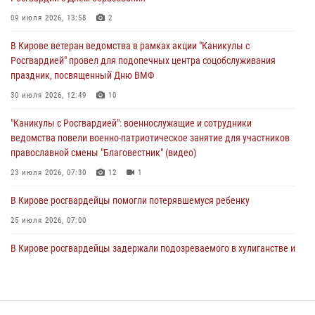
В Кирове росгвардейцы и ветераны ведомства приняли участие в
09 июля 2026, 13:58
2
митинге в честь Дня воздушно-десантных войск
В Кирове ветеран ведомства в рамках акции "Каникулы с
03 августа 2026, 08:45
8
Росгвардией" провел для подопечных центра соцобслуживания
праздник, посвященный Дню ВМФ
В Кирове росгвардейцы задержали подозреваемого в краже из
магазина
30 июля 2026, 12:49
10
02 августа 2026, 07:00
"Каникулы с Росгвардией": военнослужащие и сотрудники
ведомства повели военно-патриотическое занятие для участников
православной смены "Благовестник" (видео)
23 июля 2026, 07:30
12
1
В Кирове росгвардейцы помогли потерявшемуся ребенку
25 июля 2026, 07:00
В Кирове росгвардейцы задержали подозреваемого в хулиганстве и
находящегося в розыске
24 июля 2026, 09:01
Офицер Росгвардии рассказала об условиях приема на службу во