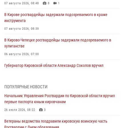
07 августа 2026, 08:48
8
1
В Кирове росгвардейцы задержали подозреваемого в краже
инструмента
07 августа 2026, 08:39
В Кирово-Чепецке росгвардейцы задержали подозреваемого в
хулиганстве
06 августа 2026, 07:00
Губернатор Кировской области Александр Соколов вручил
почетные знаки и грамоты росгвардейцам (видео)
05 августа 2026, 11:00
7
1
ПОПУЛЯРНЫЕ НОВОСТИ
В Кирове росгвардейцы задержали подозреваемую в сбыте
Начальник Управления Росгвардии по Кировской области вручил
поддельной купюры
первые паспорта юным кировчанам
04 августа 2026, 09:30
26 июля 2026, 08:22
3
В Кирове росгвардейцы задержали подозреваемого в грабеже
Ветераны ведомства поздравили кировскую воинскую часть
03 августа 2026, 09:01
Росгвардии с Днем образования