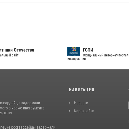
тники Отечества
ГСПИ
альный сайт
Официальный интернет-портал
информации
И
НАВИГАЦИЯ
осгвардейцы задержали
Новости
мого в краже инструмента
Карта сайта
26, 08:39
епецке росгвардейцы задержали