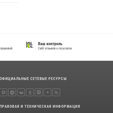
Кировские росгвардейцы задержали
неоднократно судимую гражданку,
подозреваемую в краже
21 июля 2026, 08:20
В Кирове и Кирово-Чепецке росгвардейцы
задержали подозреваемых в хулиганстве
Ваш контроль
19 июля 2026, 07:00
 правовой
Сайт отзывов о госуслугах
ОФИЦИАЛЬНЫЕ СЕТЕВЫЕ РЕСУРСЫ
ПРАВОВАЯ И ТЕХНИЧЕСКАЯ ИНФОРМАЦИЯ