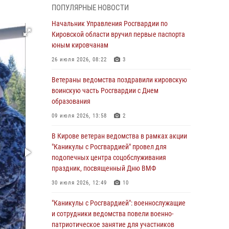
ПОПУЛЯРНЫЕ НОВОСТИ
05 августа 2026, 11:00
7
1
Начальник Управления Росгвардии по
В Кирове росгвардейцы задержали
Кировской области вручил первые паспорта
подозреваемую в сбыте поддельной купюры
юным кировчанам
04 августа 2026, 09:30
26 июля 2026, 08:22
3
В Кирове росгвардейцы задержали
Ветераны ведомства поздравили кировскую
подозреваемого в грабеже
воинскую часть Росгвардии с Днем
образования
03 августа 2026, 09:01
09 июля 2026, 13:58
2
В Кирове росгвардейцы и ветераны
ведомства приняли участие в митинге в
В Кирове ветеран ведомства в рамках акции
честь Дня воздушно-десантных войск
"Каникулы с Росгвардией" провел для
подопечных центра соцобслуживания
03 августа 2026, 08:45
8
праздник, посвященный Дню ВМФ
В Кирове росгвардейцы задержали
30 июля 2026, 12:49
10
подозреваемого в краже из магазина
"Каникулы с Росгвардией": военнослужащие
02 августа 2026, 07:00
и сотрудники ведомства повели военно-
патриотическое занятие для участников
1 августа – День дежурной службы войск