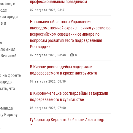
профессиональным праздником
войне, в
роде
07 августа 2026, 08:51
жия среди
Начальник областного Управления
ов и
вневедомственной охраны принял участие во
всероссийском совещании-семинаре по
вопросам развития этого подразделения
ия
Росгвардии
апомнил,
 Великой
07 августа 2026, 08:48
8
В Кирове росгвардейцы задержали
подозреваемого в краже инструмента
о на фронте
прадеды
07 августа 2026, 08:39
ать, что
В Кирово-Чепецке росгвардейцы задержали
подозреваемого в хулиганстве
команда
06 августа 2026, 07:00
ду Кирову
Губернатор Кировской области Александр
Соколов вручил почетные знаки и грамоты
 -
росгвардейцам (видео)