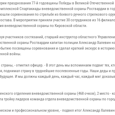
ерии празднования 77-й годовщины Победы в Великой Отечественной 
омплексной Спартакиады вневедомственной охраны Росгвардии в го
рошли соревнования по стрельбе из боевого ручного стрелкового ору
состава. В мероприятии приняли участие 30 сотрудников из 16 филиал
ия вневедомственной охраны по Кировской области.
вуя участников состязаний, старший инструктор областного Управлен
ственной охраны Росгвардии капитан полиции Александр Халевин н
обытию посвящены соревнования и сделал краткий экскурс в историю
енной войны.
траны, - отметил офицер. - В этот день мы вспоминаем подвиг тех, кт
ебя, поднимал страну в труднейшие послевоенные годы. Наши деды и 
и будущее. И мы должны каждый день, каждый час, каждый миг доказыв
нского отделения вневедомственной охраны (468 очков), 2 место - 
ла тройку лидеров команда отдела вневедомственной охраны по горо
еском и профессиональном уровне, - подвел итог Александр Халевин.