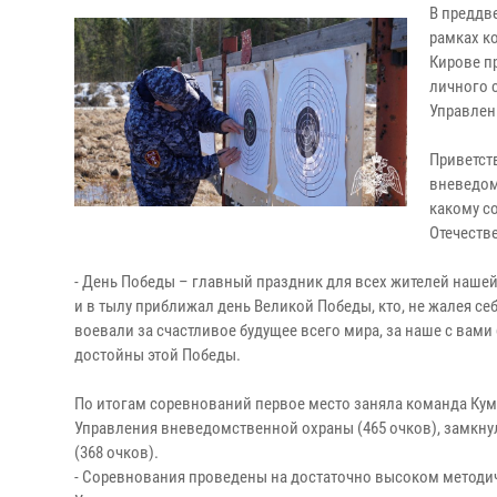
В преддв
рамках к
Кирове п
личного 
Управлен
Приветст
вневедом
какому с
Отечеств
- День Победы – главный праздник для всех жителей нашей с
и в тылу приближал день Великой Победы, кто, не жалея с
воевали за счастливое будущее всего мира, за наше с вам
достойны этой Победы.
По итогам соревнований первое место заняла команда Куме
Управления вневедомственной охраны (465 очков), замкну
(368 очков).
- Соревнования проведены на достаточно высоком методич