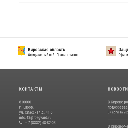
Кировская область
Защи
Официальный сайт Правительства
Офици
КОНТАКТЫ
НОВОСТ
610000
В Кирове р
г. Киров,
подозревае
ул. Спасская д. 41 б
07 августа 20
info.43@rosgvard.ru
+ 7 (8332) 48-82-03
В Кирово-Ч