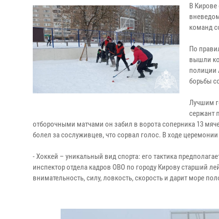
В Кирове
вневедом
команд с
По прави
вышли ко
полиции 
борьбы с
Лучшим г
сержант 
отборочными матчами он забил в ворота соперника 13 мяч
болел за сослуживцев, что сорвал голос. В ходе церемони
- Хоккей – уникальный вид спорта: его тактика предполаг
инспектор отдела кадров ОВО по городу Кирову старший ле
внимательность, силу, ловкость, скорость и дарит море по