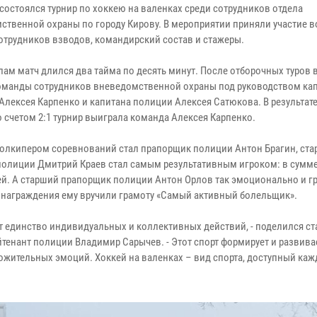
 состоялся турнир по хоккею на валенках среди сотрудников отдела
ственной охраны по городу Кирову. В мероприятии приняли участие 
отрудников взводов, командирский состав и стажеры.
лам матч длился два тайма по десять минут. После отборочных туров 
манды сотрудников вневедомственной охраны под руководством ка
Алексея Карпенко и капитана полиции Алексея Сатюкова. В результат
о счетом 2:1 турнир выиграла команда Алексея Карпенко.
олкипером соревнований стал прапорщик полиции Антон Брагин, ст
полиции Дмитрий Краев стал самым результативным игроком: в сумме
ей. А старший прапорщик полиции Антон Орлов так эмоционально и г
и награждения ему вручили грамоту «Самый активный болельщик».
ает единство индивидуальных и коллективных действий, - поделился с
йтенант полиции Владимир Сарычев. - Этот спорт формирует и развива
ложительных эмоций. Хоккей на валенках – вид спорта, доступный каж