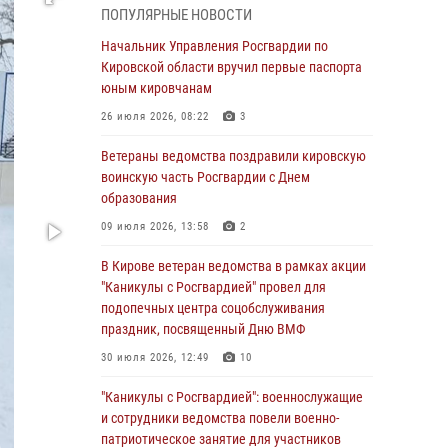
06 августа 2026, 07:00
ПОПУЛЯРНЫЕ НОВОСТИ
Губернатор Кировской области Александр
Начальник Управления Росгвардии по
Соколов вручил почетные знаки и грамоты
Кировской области вручил первые паспорта
росгвардейцам (видео)
юным кировчанам
05 августа 2026, 11:00
7
1
26 июля 2026, 08:22
3
В Кирове росгвардейцы задержали
Ветераны ведомства поздравили кировскую
подозреваемую в сбыте поддельной купюры
воинскую часть Росгвардии с Днем
образования
04 августа 2026, 09:30
09 июля 2026, 13:58
2
В Кирове росгвардейцы задержали
подозреваемого в грабеже
В Кирове ветеран ведомства в рамках акции
"Каникулы с Росгвардией" провел для
03 августа 2026, 09:01
подопечных центра соцобслуживания
праздник, посвященный Дню ВМФ
В Кирове росгвардейцы и ветераны
ведомства приняли участие в митинге в
30 июля 2026, 12:49
10
честь Дня воздушно-десантных войск
"Каникулы с Росгвардией": военнослужащие
03 августа 2026, 08:45
8
и сотрудники ведомства повели военно-
патриотическое занятие для участников
В Кирове росгвардейцы задержали