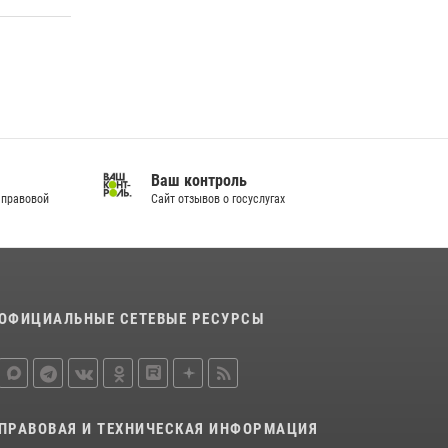
Кировские росгвардейцы задержали
неоднократно судимую гражданку,
подозреваемую в краже
21 июля 2026, 08:20
В Кирове и Кирово-Чепецке росгвардейцы
задержали подозреваемых в хулиганстве
Ваш контроль
19 июля 2026, 07:00
 правовой
Сайт отзывов о госуслугах
ОФИЦИАЛЬНЫЕ СЕТЕВЫЕ РЕСУРСЫ
ПРАВОВАЯ И ТЕХНИЧЕСКАЯ ИНФОРМАЦИЯ