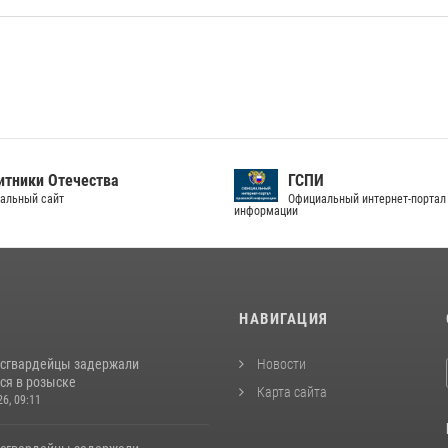
тники Отечества
ГСПИ
альный сайт
Официальный интернет-портал
информации
И
НАВИГАЦИЯ
осгвардейцы задержали
Новости
ся в розыске
Карта сайта
26, 09:11