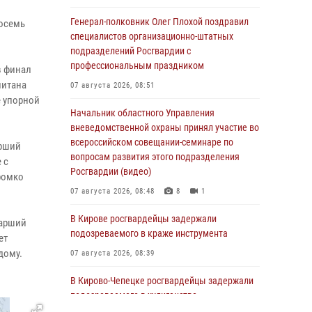
Генерал-полковник Олег Плохой поздравил
восемь
специалистов организационно-штатных
подразделений Росгвардии с
профессиональным праздником
в финал
питана
07 августа 2026, 08:51
е упорной
Начальник областного Управления
вневедомственной охраны принял участие во
всероссийском совещании-семинаре по
арший
вопросам развития этого подразделения
 с
Росгвардии (видео)
ромко
07 августа 2026, 08:48
8
1
В Кирове росгвардейцы задержали
тарший
подозреваемого в краже инструмента
ет
дому.
07 августа 2026, 08:39
В Кирово-Чепецке росгвардейцы задержали
подозреваемого в хулиганстве