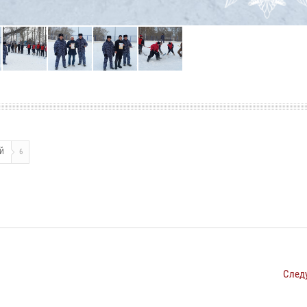
ЕЙ
6
След