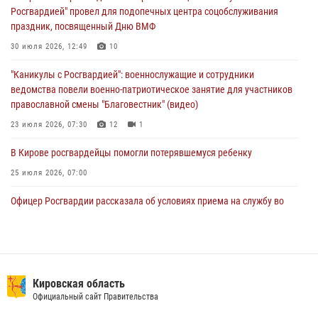
Росгвардией" провел для подопечных центра соцобслуживания
05 августа 2026, 11:00
7
1
праздник, посвященный Дню ВМФ
В Кирове росгвардейцы задержали подозреваемую в сбыте
30 июля 2026, 12:49
10
поддельной купюры
"Каникулы с Росгвардией": военнослужащие и сотрудники
04 августа 2026, 09:30
ведомства повели военно-патриотическое занятие для участников
православной смены "Благовестник" (видео)
23 июля 2026, 07:30
12
1
В Кирове росгвардейцы помогли потерявшемуся ребенку
25 июля 2026, 07:00
Офицер Росгвардии рассказала об условиях приема на службу во
вневедомственную охрану и поступления в ведомственные вузы
22 июля 2026, 14:51
1
2
В Кирове росгвардейцы задержали подозреваемого в хулиганстве и
находящегося в розыске
Кировская область
Официальный сайт Правительства
24 июля 2026, 09:01