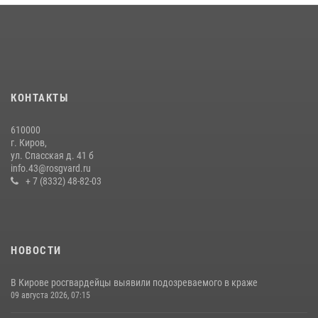
В Слободском росгвардейцы задержали подозреваемых в
хулиганстве
20 июля 2026, 08:16
В Кирове росгвардейцы и ветераны ведомства приняли участие в
митинге в честь Дня воздушно-десантных войск
КОНТАКТЫ
03 августа 2026, 08:45
8
610000
Кировские росгвардейцы задержали неоднократно судимую
г. Киров,
гражданку, подозреваемую в краже
ул. Спасская д. 41 б
info.43@rosgvard.ru
21 июля 2026, 08:20
+ 7 (8332) 48-82-03
НОВОСТИ
В Кирове росгвардейцы выявили подозреваемого в краже
09 августа 2026, 07:15