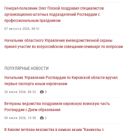
Генерал-полковник Олег Плохой поздравил специалистов
организационно-штатных подразделений Росгвардии с
профессиональным праздником
07 августа 2026, 08:51
Начальник областного Управления вневедомственной охраны
принял участие во всероссийском совещании-семинаре по вопросам
развития этого подразделения Росгвардии (видео)
07 августа 2026, 08:48
8
1
ПОПУЛЯРНЫЕ НОВОСТИ
В Кирове росгвардейцы задержали подозреваемого в краже
Начальник Управления Росгвардии по Кировской области вручил
инструмента
первые паспорта юным кировчанам
07 августа 2026, 08:39
26 июля 2026, 08:22
3
В Кирово-Чепецке росгвардейцы задержали подозреваемого в
Ветераны ведомства поздравили кировскую воинскую часть
хулиганстве
Росгвардии с Днем образования
06 августа 2026, 07:00
09 июля 2026, 13:58
2
Губернатор Кировской области Александр Соколов вручил
В Кирове ветеран ведомства в рамках акции "Каникулы с
почетные знаки и грамоты росгвардейцам (видео)