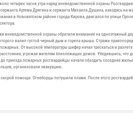
около четырех часов утра наряд вневедомственной охраны Росгвардии
 сержанта Артема Дрягина и сержанта Михаила Душина, находясь на м
ования в Нововятском районе города Кирова, двигался по улице Прол
сектора.
ки вневедомственной охраны обратили внимание на одноэтажный д
которого валил густой черный дым и горела крыша. Стражи правопоря
пожарных. От высокой температуры шифер начал трескаться и разлета
расстояния, угрожая жителям близлежащих домов. Убедившись, что 
 до приезда пожарных росгвардейцы начали обходить соседнее жилье
ельцев, организовали эвакуацию.
а скорой помощи. Огнеборцы потушили пламя. После этого росгварде