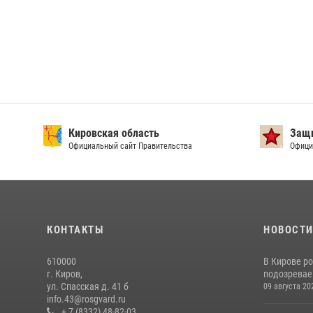
Кировская область
Защи
Официальный сайт Правительства
Офици
КОНТАКТЫ
НОВОСТ
610000
В Кирове р
г. Киров,
подозревае
ул. Спасская д. 41 б
09 августа 20
info.43@rosgvard.ru
+ 7 (8332) 48-82-03