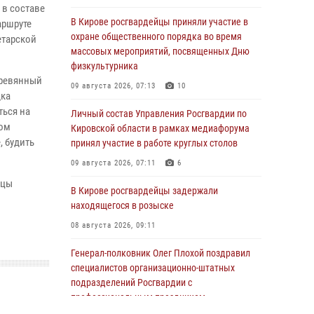
 в составе
В Кирове росгвардейцы приняли участие в
аршруте
охране общественного порядка во время
етарской
массовых мероприятий, посвященных Дню
физкультурника
еревянный
09 августа 2026, 07:13
10
дка
ться на
Личный состав Управления Росгвардии по
дом
Кировской области в рамках медиафорума
, будить
принял участие в работе круглых столов
09 августа 2026, 07:11
6
йцы
В Кирове росгвардейцы задержали
находящегося в розыске
08 августа 2026, 09:11
Генерал-полковник Олег Плохой поздравил
специалистов организационно-штатных
подразделений Росгвардии с
профессиональным праздником