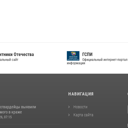
тники Отечества
ГСПИ
альный сайт
Официальный интернет-портал
информации
И
НАВИГАЦИЯ
осгвардейцы выявили
Новости
мого в краже
Карта сайта
26, 07:15