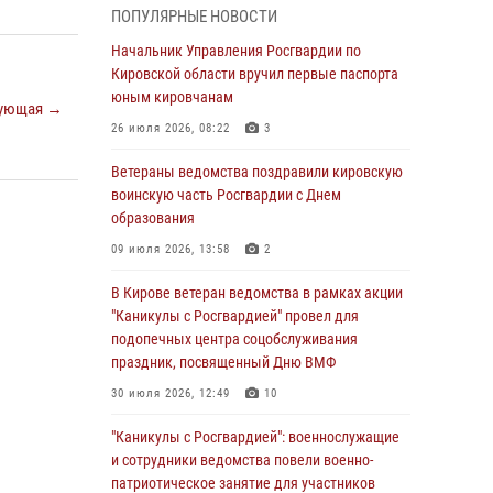
07 августа 2026, 08:51
ПОПУЛЯРНЫЕ НОВОСТИ
Начальник областного Управления
Начальник Управления Росгвардии по
вневедомственной охраны принял участие во
Кировской области вручил первые паспорта
всероссийском совещании-семинаре по
юным кировчанам
ующая →
вопросам развития этого подразделения
26 июля 2026, 08:22
3
Росгвардии (видео)
Ветераны ведомства поздравили кировскую
07 августа 2026, 08:48
8
1
воинскую часть Росгвардии с Днем
В Кирове росгвардейцы задержали
образования
подозреваемого в краже инструмента
09 июля 2026, 13:58
2
07 августа 2026, 08:39
В Кирове ветеран ведомства в рамках акции
В Кирово-Чепецке росгвардейцы задержали
"Каникулы с Росгвардией" провел для
подозреваемого в хулиганстве
подопечных центра соцобслуживания
праздник, посвященный Дню ВМФ
06 августа 2026, 07:00
30 июля 2026, 12:49
10
Губернатор Кировской области Александр
Соколов вручил почетные знаки и грамоты
"Каникулы с Росгвардией": военнослужащие
росгвардейцам (видео)
и сотрудники ведомства повели военно-
патриотическое занятие для участников
05 августа 2026, 11:00
7
1