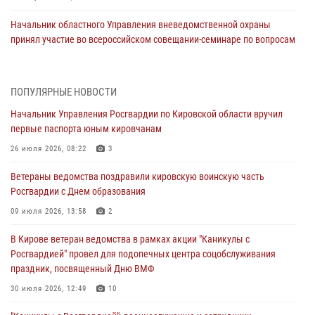
Начальник областного Управления вневедомственной охраны
принял участие во всероссийском совещании-семинаре по вопросам
развития этого подразделения Росгвардии (видео)
07 августа 2026, 08:48
8
1
ПОПУЛЯРНЫЕ НОВОСТИ
В Кирове росгвардейцы задержали подозреваемого в краже
Начальник Управления Росгвардии по Кировской области вручил
инструмента
первые паспорта юным кировчанам
07 августа 2026, 08:39
26 июля 2026, 08:22
3
В Кирово-Чепецке росгвардейцы задержали подозреваемого в
Ветераны ведомства поздравили кировскую воинскую часть
хулиганстве
Росгвардии с Днем образования
06 августа 2026, 07:00
09 июля 2026, 13:58
2
Губернатор Кировской области Александр Соколов вручил
В Кирове ветеран ведомства в рамках акции "Каникулы с
почетные знаки и грамоты росгвардейцам (видео)
Росгвардией" провел для подопечных центра соцобслуживания
05 августа 2026, 11:00
7
1
праздник, посвященный Дню ВМФ
В Кирове росгвардейцы задержали подозреваемую в сбыте
30 июля 2026, 12:49
10
поддельной купюры