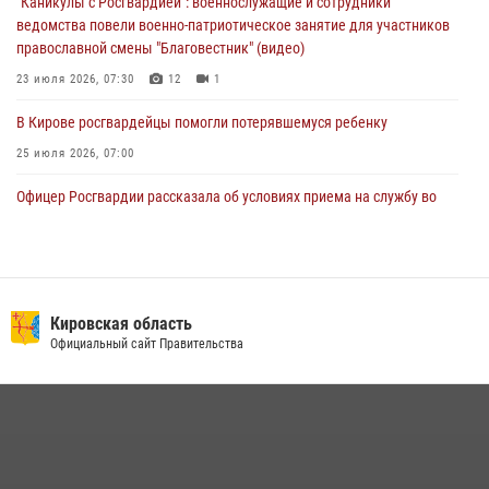
"Каникулы с Росгвардией": военнослужащие и сотрудники
04 августа 2026, 09:30
ведомства повели военно-патриотическое занятие для участников
православной смены "Благовестник" (видео)
23 июля 2026, 07:30
12
1
В Кирове росгвардейцы помогли потерявшемуся ребенку
25 июля 2026, 07:00
Офицер Росгвардии рассказала об условиях приема на службу во
вневедомственную охрану и поступления в ведомственные вузы
22 июля 2026, 14:51
1
2
В Кирове росгвардейцы задержали подозреваемого в хулиганстве и
находящегося в розыске
Кировская область
Официальный сайт Правительства
24 июля 2026, 09:01
В Слободском росгвардейцы задержали подозреваемых в
хулиганстве
20 июля 2026, 08:16
В Кирове росгвардейцы и ветераны ведомства приняли участие в