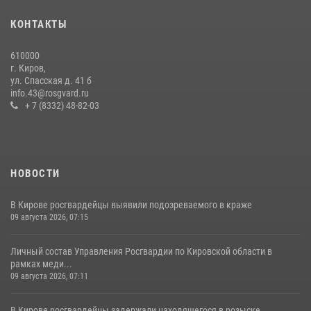
митинге в честь Дня воздушно-десантных войск
КОНТАКТЫ
03 августа 2026, 08:45
8
610000
Кировские росгвардейцы задержали неоднократно судимую
г. Киров,
гражданку, подозреваемую в краже
ул. Спасская д. 41 б
info.43@rosgvard.ru
21 июля 2026, 08:20
+ 7 (8332) 48-82-03
НОВОСТИ
В Кирове росгвардейцы выявили подозреваемого в краже
09 августа 2026, 07:15
Личный состав Управления Росгвардии по Кировской области в
рамках меди...
09 августа 2026, 07:11
В Кирове росгвардейцы задержали находящегося в розыске