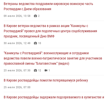
Ветераны ведомства поздравили кировскую воинскую часть
03 августа 2026, 09:01
Росгвардии с Днем образования
В Кирове росгвардейцы и ветераны ведомства приняли участие в
09 июля 2026, 13:58
2
митинге в честь Дня воздушно-десантных войск
В Кирове ветеран ведомства в рамках акции "Каникулы с
03 августа 2026, 08:45
8
Росгвардией" провел для подопечных центра соцобслуживания
праздник, посвященный Дню ВМФ
В Кирове росгвардейцы задержали подозреваемого в краже из
магазина
30 июля 2026, 12:49
10
02 августа 2026, 07:00
"Каникулы с Росгвардией": военнослужащие и сотрудники
ведомства повели военно-патриотическое занятие для участников
православной смены "Благовестник" (видео)
23 июля 2026, 07:30
12
1
В Кирове росгвардейцы помогли потерявшемуся ребенку
25 июля 2026, 07:00
В Кирове росгвардейцы задержали подозреваемого в хулиганстве и
находящегося в розыске
24 июля 2026, 09:01