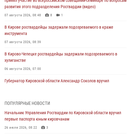
принял участие во всероссийском совещании-семинаре по вопросам
развития этого подразделения Росгвардии (видео)
07 августа 2026, 08:48
8
1
В Кирове росгвардейцы задержали подозреваемого в краже
инструмента
07 августа 2026, 08:39
В Кирово-Чепецке росгвардейцы задержали подозреваемого в
хулиганстве
06 августа 2026, 07:00
Губернатор Кировской области Александр Соколов вручил
почетные знаки и грамоты росгвардейцам (видео)
05 августа 2026, 11:00
7
1
ПОПУЛЯРНЫЕ НОВОСТИ
В Кирове росгвардейцы задержали подозреваемую в сбыте
Начальник Управления Росгвардии по Кировской области вручил
поддельной купюры
первые паспорта юным кировчанам
04 августа 2026, 09:30
26 июля 2026, 08:22
3
В Кирове росгвардейцы задержали подозреваемого в грабеже