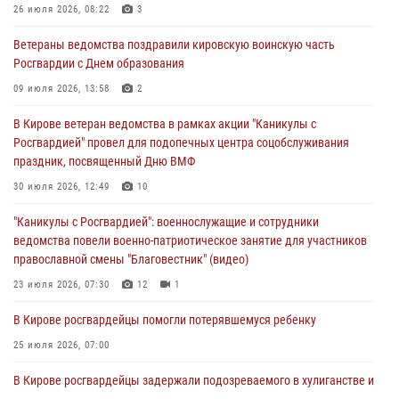
шахматного турнира
26 июля 2026, 08:22
3
01 августа 2026, 07:08
1
Ветераны ведомства поздравили кировскую воинскую часть
Росгвардии с Днем образования
Директор Росгвардии Герой России генерал армии Виктор Золотов
поздравил специалистов подразделений тыла с профессиональным
09 июля 2026, 13:58
2
праздником
В Кирове ветеран ведомства в рамках акции "Каникулы с
01 августа 2026, 07:05
Росгвардией" провел для подопечных центра соцобслуживания
праздник, посвященный Дню ВМФ
В Кирове росгвардейцы задержали в кафе и сауне подозреваемых
в хулиганстве
30 июля 2026, 12:49
10
31 июля 2026, 06:57
"Каникулы с Росгвардией": военнослужащие и сотрудники
ведомства повели военно-патриотическое занятие для участников
православной смены "Благовестник" (видео)
23 июля 2026, 07:30
12
1
В Кирове росгвардейцы помогли потерявшемуся ребенку
25 июля 2026, 07:00
В Кирове росгвардейцы задержали подозреваемого в хулиганстве и
находящегося в розыске