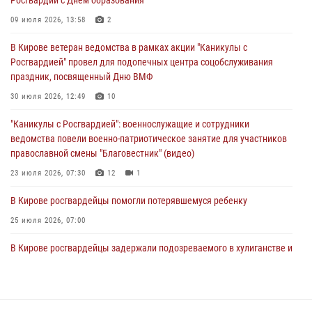
В Кирове росгвардейцы и ветераны ведомства приняли участие в
09 июля 2026, 13:58
2
митинге в честь Дня воздушно-десантных войск
В Кирове ветеран ведомства в рамках акции "Каникулы с
03 августа 2026, 08:45
8
Росгвардией" провел для подопечных центра соцобслуживания
праздник, посвященный Дню ВМФ
В Кирове росгвардейцы задержали подозреваемого в краже из
магазина
30 июля 2026, 12:49
10
02 августа 2026, 07:00
"Каникулы с Росгвардией": военнослужащие и сотрудники
ведомства повели военно-патриотическое занятие для участников
православной смены "Благовестник" (видео)
23 июля 2026, 07:30
12
1
В Кирове росгвардейцы помогли потерявшемуся ребенку
25 июля 2026, 07:00
В Кирове росгвардейцы задержали подозреваемого в хулиганстве и
находящегося в розыске
24 июля 2026, 09:01
Офицер Росгвардии рассказала об условиях приема на службу во