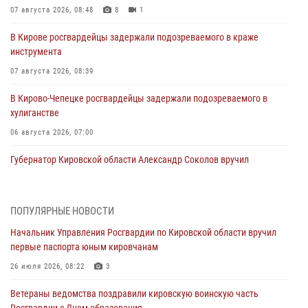
07 августа 2026, 08:48
8
1
В Кирове росгвардейцы задержали подозреваемого в краже
инструмента
07 августа 2026, 08:39
В Кирово-Чепецке росгвардейцы задержали подозреваемого в
хулиганстве
06 августа 2026, 07:00
Губернатор Кировской области Александр Соколов вручил
почетные знаки и грамоты росгвардейцам (видео)
05 августа 2026, 11:00
7
1
ПОПУЛЯРНЫЕ НОВОСТИ
В Кирове росгвардейцы задержали подозреваемую в сбыте
Начальник Управления Росгвардии по Кировской области вручил
поддельной купюры
первые паспорта юным кировчанам
04 августа 2026, 09:30
26 июля 2026, 08:22
3
В Кирове росгвардейцы задержали подозреваемого в грабеже
Ветераны ведомства поздравили кировскую воинскую часть
03 августа 2026, 09:01
Росгвардии с Днем образования