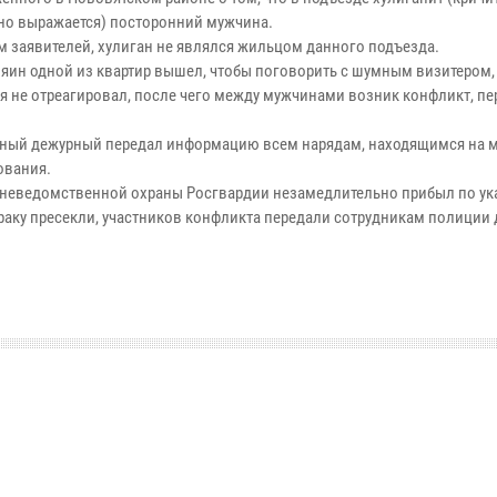
но выражается) посторонний мужчина.
м заявителей, хулиган не являлся жильцом данного подъезда.
зяин одной из квартир вышел, чтобы поговорить с шумным визитером, 
я не отреагировал, после чего между мужчинами возник конфликт, п
ный дежурный передал информацию всем нарядам, находящимся на 
ования.
неведомственной охраны Росгвардии незамедлительно прибыл по ук
Драку пресекли, участников конфликта передали сотрудникам полиции 