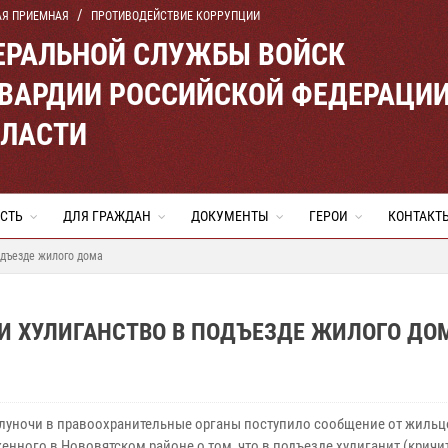
АЯ ПРИЕМНАЯ
ПРОТИВОДЕЙСТВИЕ КОРРУПЦИИ
ЕРАЛЬНОЙ СЛУЖБЫ ВОЙСК
ВАРДИИ РОССИЙСКОЙ ФЕДЕРАЦИ
БЛАСТИ
СТЬ
ДЛЯ ГРАЖДАН
ДОКУМЕНТЫ
ГЕРОИ
КОНТАКТ
одъезде жилого дома
И ХУЛИГАНСТВО В ПОДЪЕЗДЕ ЖИЛОГО ДО
луночи в правоохранительные органы поступило сообщение от жильц
нного в Нововятском районе о том, что в подъезде хулиганит (кричит