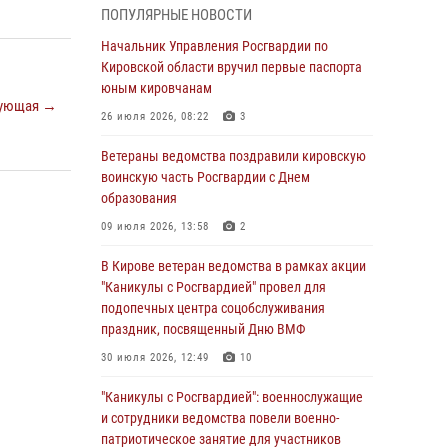
подозреваемого в краже из магазина
ПОПУЛЯРНЫЕ НОВОСТИ
02 августа 2026, 07:00
Начальник Управления Росгвардии по
Кировской области вручил первые паспорта
1 августа – День дежурной службы войск
юным кировчанам
национальной гвардии Российской
ующая →
Федерации
26 июля 2026, 08:22
3
01 августа 2026, 09:39
Ветераны ведомства поздравили кировскую
воинскую часть Росгвардии с Днем
В Росгвардии вспоминают российских
образования
воинов, погибших в Первой мировой войне
1914-1918 годов
09 июля 2026, 13:58
2
01 августа 2026, 09:38
В Кирове ветеран ведомства в рамках акции
"Каникулы с Росгвардией" провел для
В Кирове офицер Росгвардии стал
подопечных центра соцобслуживания
победителем открытого шахматного турнира
праздник, посвященный Дню ВМФ
01 августа 2026, 07:08
1
30 июля 2026, 12:49
10
Директор Росгвардии Герой России генерал
"Каникулы с Росгвардией": военнослужащие
армии Виктор Золотов поздравил
и сотрудники ведомства повели военно-
специалистов подразделений тыла с
патриотическое занятие для участников
профессиональным праздником