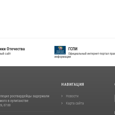
СПИ
Ваш контроль
ициальный интернет-портал правовой
Сайт отзывов о госуслугах
И
НАВИГАЦИЯ
епецке росгвардейцы задержали
Новости
мого в хулиганстве
Карта сайта
26, 07:00