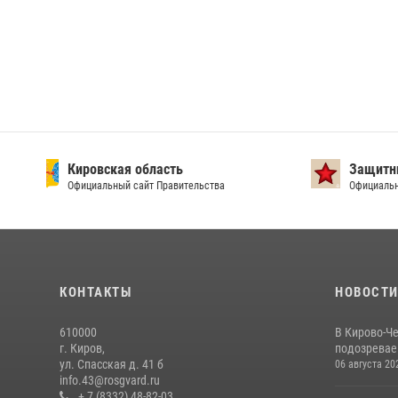
Защитники Отечества
Г
Официальный сайт
Оф
информации
КОНТАКТЫ
НОВОСТ
610000
В Кирово-Ч
г. Киров,
подозревае
ул. Спасская д. 41 б
06 августа 20
info.43@rosgvard.ru
+ 7 (8332) 48-82-03