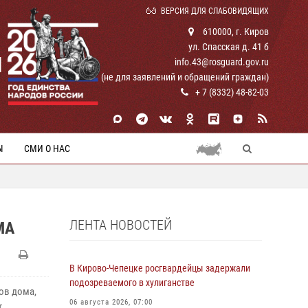
ВЕРСИЯ ДЛЯ СЛАБОВИДЯЩИХ
610000, г. Киров
ул. Спасская д. 41 б
И
info.43@rosguard.gov.ru
(не для заявлений и обращений граждан)
+ 7 (8332) 48-82-03
Ы
СМИ О НАС
ЛЕНТА НОВОСТЕЙ
МА
В Кирово-Чепецке росгвардейцы задержали
подозреваемого в хулиганстве
ов дома,
06 августа 2026, 07:00
,