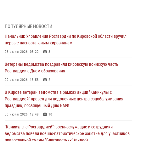
В Кирове росгвардейцы задержали подозреваемую в сбыте
поддельной купюры
04 августа 2026, 09:30
ПОПУЛЯРНЫЕ НОВОСТИ
Начальник Управления Росгвардии по Кировской области вручил
В Кирове росгвардейцы задержали подозреваемого в грабеже
первые паспорта юным кировчанам
03 августа 2026, 09:01
26 июля 2026, 08:22
3
В Кирове росгвардейцы и ветераны ведомства приняли участие в
Ветераны ведомства поздравили кировскую воинскую часть
митинге в честь Дня воздушно-десантных войск
Росгвардии с Днем образования
03 августа 2026, 08:45
8
09 июля 2026, 13:58
2
В Кирове росгвардейцы задержали подозреваемого в краже из
В Кирове ветеран ведомства в рамках акции "Каникулы с
магазина
Росгвардией" провел для подопечных центра соцобслуживания
02 августа 2026, 07:00
праздник, посвященный Дню ВМФ
1 августа – День дежурной службы войск национальной гвардии
30 июля 2026, 12:49
10
Российской Федерации
"Каникулы с Росгвардией": военнослужащие и сотрудники
01 августа 2026, 09:39
ведомства повели военно-патриотическое занятие для участников
православной смены "Благовестник" (видео)