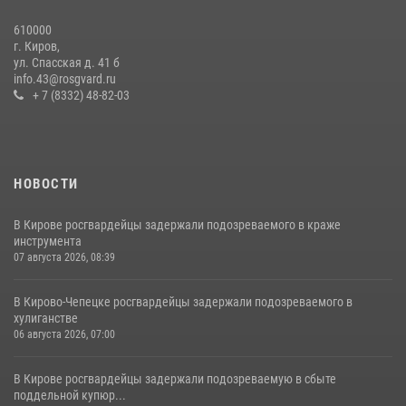
21 июля 2026, 08:20
610000
В Кирове и Кирово-Чепецке росгвардейцы задержали
г. Киров,
подозреваемых в хулиганстве
ул. Спасская д. 41 б
info.43@rosgvard.ru
19 июля 2026, 07:00
+ 7 (8332) 48-82-03
НОВОСТИ
В Кирове росгвардейцы задержали подозреваемого в краже
инструмента
07 августа 2026, 08:39
В Кирово-Чепецке росгвардейцы задержали подозреваемого в
хулиганстве
06 августа 2026, 07:00
В Кирове росгвардейцы задержали подозреваемую в сбыте
поддельной купюр...