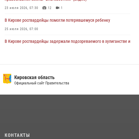
23 июля 2026, 07:30
12
1
В Кирове росгвардейцы помогли потерявшемуся ребенку
25 июля 2026, 07:00
В Кирове росгвардейцы задержали подозреваемого в хулиганстве и
находящегося в розыске
24 июля 2026, 09:01
Офицер Росгвардии рассказала об условиях приема на службу во
вневедомственную охрану и поступления в ведомственные вузы
Кировская область
Официальный сайт Правительства
22 июля 2026, 14:51
1
2
В Слободском росгвардейцы задержали подозреваемых в
хулиганстве
20 июля 2026, 08:16
Кировские росгвардейцы задержали неоднократно судимую
гражданку, подозреваемую в краже
КОНТАКТЫ