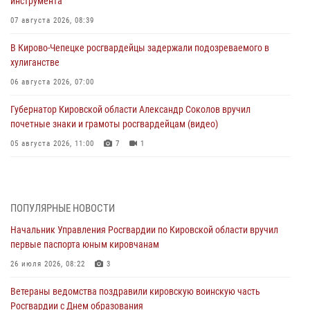
инструмента
07 августа 2026, 08:39
В Кирово-Чепецке росгвардейцы задержали подозреваемого в
хулиганстве
06 августа 2026, 07:00
Губернатор Кировской области Александр Соколов вручил
почетные знаки и грамоты росгвардейцам (видео)
05 августа 2026, 11:00
7
1
В Кирове росгвардейцы задержали подозреваемую в сбыте
поддельной купюры
04 августа 2026, 09:30
ПОПУЛЯРНЫЕ НОВОСТИ
Начальник Управления Росгвардии по Кировской области вручил
В Кирове росгвардейцы задержали подозреваемого в грабеже
первые паспорта юным кировчанам
03 августа 2026, 09:01
26 июля 2026, 08:22
3
В Кирове росгвардейцы и ветераны ведомства приняли участие в
Ветераны ведомства поздравили кировскую воинскую часть
митинге в честь Дня воздушно-десантных войск
Росгвардии с Днем образования