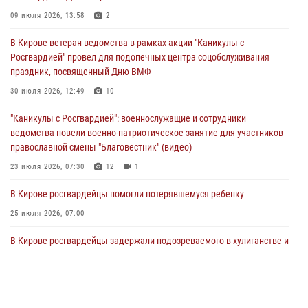
03 августа 2026, 08:45
8
09 июля 2026, 13:58
2
В Кирове росгвардейцы задержали подозреваемого в краже из
В Кирове ветеран ведомства в рамках акции "Каникулы с
магазина
Росгвардией" провел для подопечных центра соцобслуживания
02 августа 2026, 07:00
праздник, посвященный Дню ВМФ
1 августа – День дежурной службы войск национальной гвардии
30 июля 2026, 12:49
10
Российской Федерации
"Каникулы с Росгвардией": военнослужащие и сотрудники
01 августа 2026, 09:39
ведомства повели военно-патриотическое занятие для участников
православной смены "Благовестник" (видео)
23 июля 2026, 07:30
12
1
В Кирове росгвардейцы помогли потерявшемуся ребенку
25 июля 2026, 07:00
В Кирове росгвардейцы задержали подозреваемого в хулиганстве и
находящегося в розыске
24 июля 2026, 09:01
Офицер Росгвардии рассказала об условиях приема на службу во