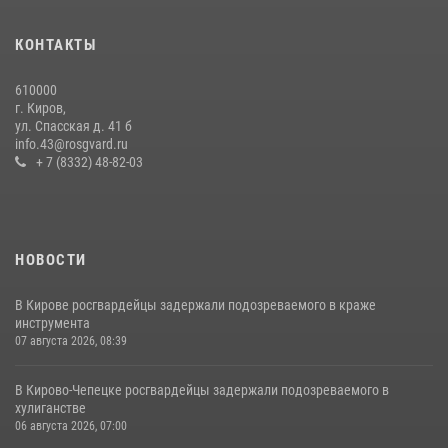
В Кирове и Кирово-Чепецке росгвардейцы задержали
подозреваемых в хулиганстве
КОНТАКТЫ
19 июля 2026, 07:00
610000
В День семьи, любви и верности в Омутнинском отделе
г. Киров,
вневедомственной охраны Росгвардии поздравили будущих
ул. Спасская д. 41 б
молодоженов
info.43@rosgvard.ru
+ 7 (8332) 48-82-03
08 июля 2026, 06:46
1
НОВОСТИ
В Кирове росгвардейцы задержали подозреваемого в краже
инструмента
07 августа 2026, 08:39
В Кирово-Чепецке росгвардейцы задержали подозреваемого в
хулиганстве
06 августа 2026, 07:00