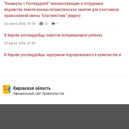
"Каникулы с Росгвардией": военнослужащие и сотрудники
01 августа 2026, 09:39
ведомства повели военно-патриотическое занятие для участников
православной смены "Благовестник" (видео)
23 июля 2026, 07:30
12
1
В Кирове росгвардейцы помогли потерявшемуся ребенку
25 июля 2026, 07:00
В Кирове росгвардейцы задержали подозреваемого в хулиганстве и
находящегося в розыске
24 июля 2026, 09:01
Офицер Росгвардии рассказала об условиях приема на службу во
вневедомственную охрану и поступления в ведомственные вузы
Кировская область
Официальный сайт Правительства
22 июля 2026, 14:51
1
2
В Слободском росгвардейцы задержали подозреваемых в
хулиганстве
20 июля 2026, 08:16