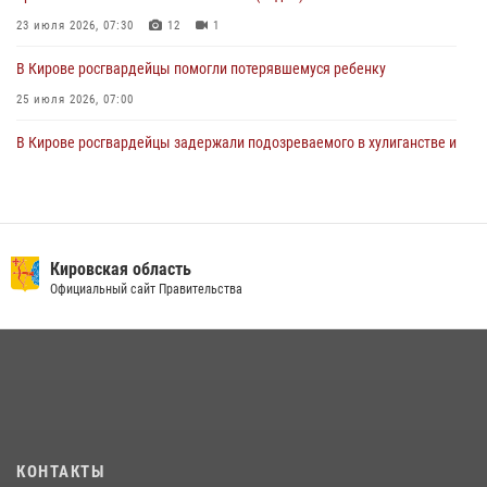
23 июля 2026, 07:30
12
1
В Кирове росгвардейцы помогли потерявшемуся ребенку
25 июля 2026, 07:00
В Кирове росгвардейцы задержали подозреваемого в хулиганстве и
находящегося в розыске
24 июля 2026, 09:01
Офицер Росгвардии рассказала об условиях приема на службу во
вневедомственную охрану и поступления в ведомственные вузы
Кировская область
Официальный сайт Правительства
22 июля 2026, 14:51
1
2
В Слободском росгвардейцы задержали подозреваемых в
хулиганстве
20 июля 2026, 08:16
Кировские росгвардейцы задержали неоднократно судимую
гражданку, подозреваемую в краже
КОНТАКТЫ
21 июля 2026, 08:20