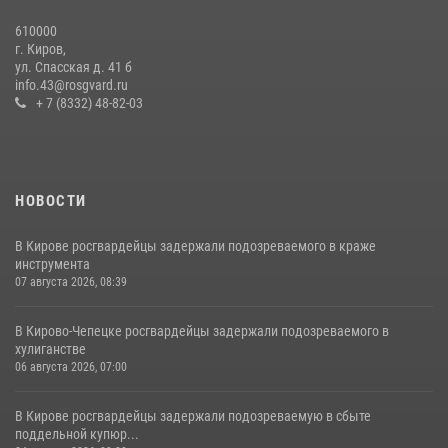
610000
В Кирове и Кирово-Чепецке росгвардейцы задержали
г. Киров,
подозреваемых в хулиганстве
ул. Спасская д. 41 б
info.43@rosgvard.ru
19 июля 2026, 07:00
+ 7 (8332) 48-82-03
НОВОСТИ
В Кирове росгвардейцы задержали подозреваемого в краже
инструмента
07 августа 2026, 08:39
В Кирово-Чепецке росгвардейцы задержали подозреваемого в
хулиганстве
06 августа 2026, 07:00
В Кирове росгвардейцы задержали подозреваемую в сбыте
поддельной купюр...