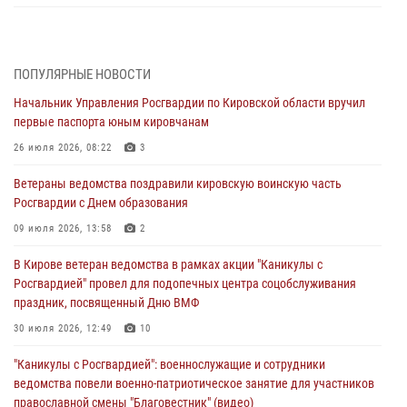
В Кирове росгвардейцы задержали подозреваемую в сбыте
поддельной купюры
04 августа 2026, 09:30
ПОПУЛЯРНЫЕ НОВОСТИ
Начальник Управления Росгвардии по Кировской области вручил
В Кирове росгвардейцы задержали подозреваемого в грабеже
первые паспорта юным кировчанам
03 августа 2026, 09:01
26 июля 2026, 08:22
3
В Кирове росгвардейцы и ветераны ведомства приняли участие в
Ветераны ведомства поздравили кировскую воинскую часть
митинге в честь Дня воздушно-десантных войск
Росгвардии с Днем образования
03 августа 2026, 08:45
8
09 июля 2026, 13:58
2
В Кирове росгвардейцы задержали подозреваемого в краже из
В Кирове ветеран ведомства в рамках акции "Каникулы с
магазина
Росгвардией" провел для подопечных центра соцобслуживания
02 августа 2026, 07:00
праздник, посвященный Дню ВМФ
1 августа – День дежурной службы войск национальной гвардии
30 июля 2026, 12:49
10
Российской Федерации
"Каникулы с Росгвардией": военнослужащие и сотрудники
01 августа 2026, 09:39
ведомства повели военно-патриотическое занятие для участников
православной смены "Благовестник" (видео)