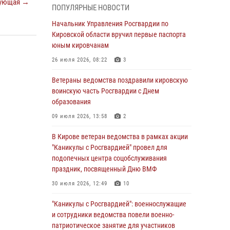
ующая →
06 августа 2026, 07:00
ПОПУЛЯРНЫЕ НОВОСТИ
Губернатор Кировской области Александр
Начальник Управления Росгвардии по
Соколов вручил почетные знаки и грамоты
Кировской области вручил первые паспорта
росгвардейцам (видео)
юным кировчанам
05 августа 2026, 11:00
7
1
26 июля 2026, 08:22
3
В Кирове росгвардейцы задержали
Ветераны ведомства поздравили кировскую
подозреваемую в сбыте поддельной купюры
воинскую часть Росгвардии с Днем
образования
04 августа 2026, 09:30
09 июля 2026, 13:58
2
В Кирове росгвардейцы задержали
подозреваемого в грабеже
В Кирове ветеран ведомства в рамках акции
"Каникулы с Росгвардией" провел для
03 августа 2026, 09:01
подопечных центра соцобслуживания
праздник, посвященный Дню ВМФ
В Кирове росгвардейцы и ветераны
ведомства приняли участие в митинге в
30 июля 2026, 12:49
10
честь Дня воздушно-десантных войск
"Каникулы с Росгвардией": военнослужащие
03 августа 2026, 08:45
8
и сотрудники ведомства повели военно-
патриотическое занятие для участников
В Кирове росгвардейцы задержали