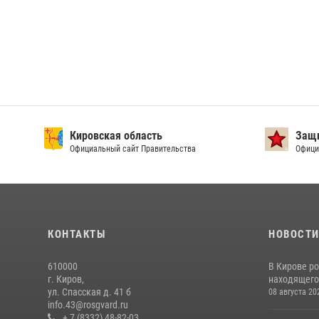
Кировская область
Защи
Официальный сайт Правительства
Офици
КОНТАКТЫ
НОВОСТ
610000
В Кирове р
г. Киров,
находящего
ул. Спасская д. 41 б
08 августа 20
info.43@rosgvard.ru
+ 7 (8332) 48-82-03