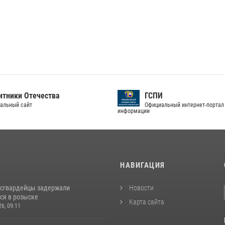
тники Отечества
ГСПИ
альный сайт
Официальный интернет-портал
информации
И
НАВИГАЦИЯ
осгвардейцы задержали
Новости
ся в розыске
Карта сайта
26, 09:11