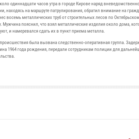
около одиннадцати часов утра в городе Кирове наряд вневедомственн
ии, находясь на маршруте патрулирования, обратил внимание на гражд
нес восемь металлических труб от строительных лесов по Октябрьско
у. Мужчина пояснил, что взял металлические изделия около дома, ко
ют, и намеревался сдать их в пункт приема металла.
 происшествия была вызвана следственно-оперативная группа. Задер
ина 1964 года рождения, передали сотрудникам полиции для дальней
ельства.