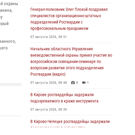
ой охраны
Генерал-полковник Олег Плохой поздравил
анина,
специалистов организационно-штатных
му
подразделений Росгвардии с
торый
профессиональным праздником
07 августа 2026, 08:51
жанного,
шего
Начальник областного Управления
вневедомственной охраны принял участие во
всероссийском совещании-семинаре по
вопросам развития этого подразделения
Росгвардии (видео)
07 августа 2026, 08:48
8
1
В Кирове росгвардейцы задержали
подозреваемого в краже инструмента
07 августа 2026, 08:39
В Кирово-Чепецке росгвардейцы задержали
подозреваемого в хулиганстве