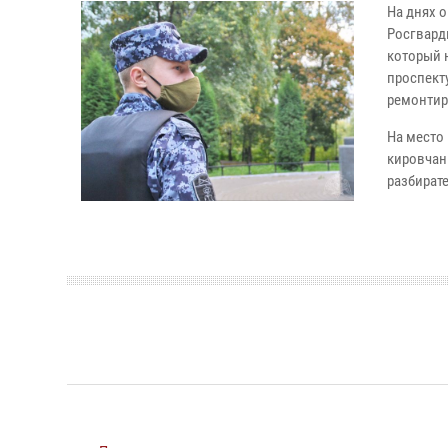
На днях 
Росгвард
который 
проспект
ремонтиру
На место
кировчан
разбират