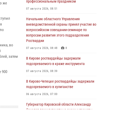
профессиональным праздником
о же
07 августа 2026, 08:51
ступил
Начальник областного Управления
па
вневедомственной охраны принял участие во
 по
всероссийском совещании-семинаре по
вопросам развития этого подразделения
Росгвардии
ника, во
07 августа 2026, 08:48
8
й
блей, затем
В Кирове росгвардейцы задержали
подозреваемого в краже инструмента
е 900
07 августа 2026, 08:39
В Кирово-Чепецке росгвардейцы задержали
подозреваемого в хулиганстве
06 августа 2026, 07:00
Губернатор Кировской области Александр
Соколов вручил почетные знаки и грамоты
росгвардейцам (видео)