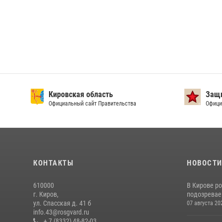
Кировская область
Защи
Официальный сайт Правительства
Офици
КОНТАКТЫ
НОВОСТ
610000
В Кирове р
г. Киров,
подозревае
ул. Спасская д. 41 б
07 августа 20
info.43@rosgvard.ru
+ 7 (8332) 48-82-03