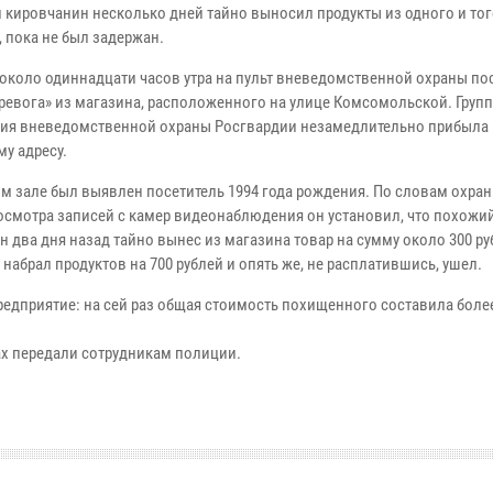
й кировчанин несколько дней тайно выносил продукты из одного и тог
 пока не был задержан.
 около одиннадцати часов утра на пульт вневедомственной охраны по
тревога» из магазина, расположенного на улице Комсомольской. Груп
ия вневедомственной охраны Росгвардии незамедлительно прибыла
у адресу.
ом зале был выявлен посетитель 1994 года рождения. По словам охран
осмотра записей с камер видеонаблюдения он установил, что похожи
 два дня назад тайно вынес из магазина товар на сумму около 300 ру
 набрал продуктов на 700 рублей и опять же, не расплатившись, ушел.
едприятие: на сей раз общая стоимость похищенного составила боле
ах передали сотрудникам полиции.