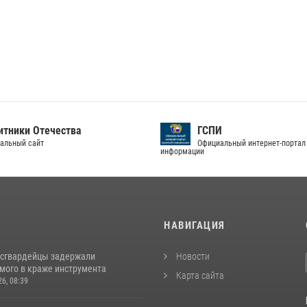
тники Отечества
ГСПИ
альный сайт
Официальный интернет-портал
информации
И
НАВИГАЦИЯ
осгвардейцы задержали
Новости
мого в краже инструмента
Карта сайта
26, 08:39