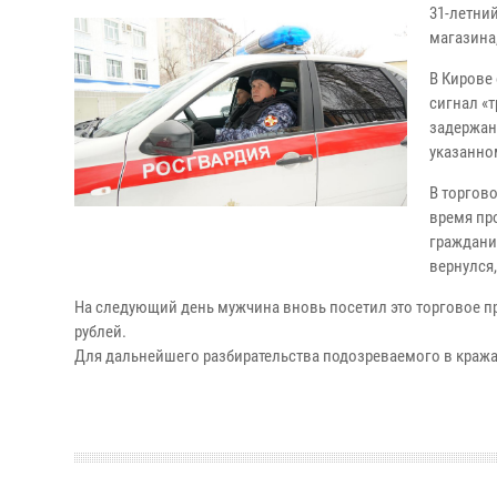
31-летни
магазина,
В Кирове
сигнал «
задержан
указанном
В торгов
время пр
гражданин
вернулся,
На следующий день мужчина вновь посетил это торговое пр
рублей.
Для дальнейшего разбирательства подозреваемого в краж