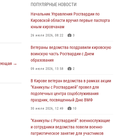
ПОПУЛЯРНЫЕ НОВОСТИ
05 августа 2026, 11:00
7
1
Начальник Управления Росгвардии по
В Кирове росгвардейцы задержали
Кировской области вручил первые паспорта
подозреваемую в сбыте поддельной купюры
юным кировчанам
04 августа 2026, 09:30
26 июля 2026, 08:22
3
В Кирове росгвардейцы задержали
Ветераны ведомства поздравили кировскую
подозреваемого в грабеже
воинскую часть Росгвардии с Днем
образования
03 августа 2026, 09:01
ующая →
09 июля 2026, 13:58
2
В Кирове росгвардейцы и ветераны
ведомства приняли участие в митинге в
В Кирове ветеран ведомства в рамках акции
честь Дня воздушно-десантных войск
"Каникулы с Росгвардией" провел для
подопечных центра соцобслуживания
03 августа 2026, 08:45
8
праздник, посвященный Дню ВМФ
В Кирове росгвардейцы задержали
30 июля 2026, 12:49
10
подозреваемого в краже из магазина
"Каникулы с Росгвардией": военнослужащие
02 августа 2026, 07:00
и сотрудники ведомства повели военно-
патриотическое занятие для участников
1 августа – День дежурной службы войск