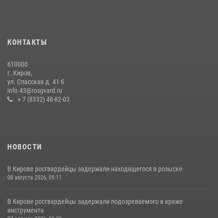
20 июля 2026, 08:16
Кировские росгвардейцы задержали неоднократно судимую
гражданку, подозреваемую в краже
КОНТАКТЫ
21 июля 2026, 08:20
610000
В Кирове и Кирово-Чепецке росгвардейцы задержали
г. Киров,
подозреваемых в хулиганстве
ул. Спасская д. 41 б
info.43@rosgvard.ru
19 июля 2026, 07:00
+ 7 (8332) 48-82-03
НОВОСТИ
В Кирове росгвардейцы задержали находящегося в розыске
08 августа 2026, 09:11
В Кирове росгвардейцы задержали подозреваемого в краже
инструмента