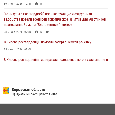
магазина
30 июля 2026, 12:49
10
02 августа 2026, 07:00
"Каникулы с Росгвардией": военнослужащие и сотрудники
ведомства повели военно-патриотическое занятие для участников
православной смены "Благовестник" (видео)
23 июля 2026, 07:30
12
1
В Кирове росгвардейцы помогли потерявшемуся ребенку
25 июля 2026, 07:00
В Кирове росгвардейцы задержали подозреваемого в хулиганстве и
находящегося в розыске
24 июля 2026, 09:01
Офицер Росгвардии рассказала об условиях приема на службу во
вневедомственную охрану и поступления в ведомственные вузы
Кировская область
Официальный сайт Правительства
22 июля 2026, 14:51
1
2
В Слободском росгвардейцы задержали подозреваемых в
хулиганстве