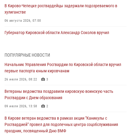
В Кирово-Чепецке росгвардейцы задержали подозреваемого в
хулиганстве
06 августа 2026, 07:00
Губернатор Кировской области Александр Соколов вручил
почетные знаки и грамоты росгвардейцам (видео)
05 августа 2026, 11:00
7
1
ПОПУЛЯРНЫЕ НОВОСТИ
В Кирове росгвардейцы задержали подозреваемую в сбыте
Начальник Управления Росгвардии по Кировской области вручил
поддельной купюры
первые паспорта юным кировчанам
04 августа 2026, 09:30
26 июля 2026, 08:22
3
В Кирове росгвардейцы задержали подозреваемого в грабеже
Ветераны ведомства поздравили кировскую воинскую часть
03 августа 2026, 09:01
Росгвардии с Днем образования
В Кирове росгвардейцы и ветераны ведомства приняли участие в
09 июля 2026, 13:58
2
митинге в честь Дня воздушно-десантных войск
В Кирове ветеран ведомства в рамках акции "Каникулы с
03 августа 2026, 08:45
8
Росгвардией" провел для подопечных центра соцобслуживания
праздник, посвященный Дню ВМФ
В Кирове росгвардейцы задержали подозреваемого в краже из