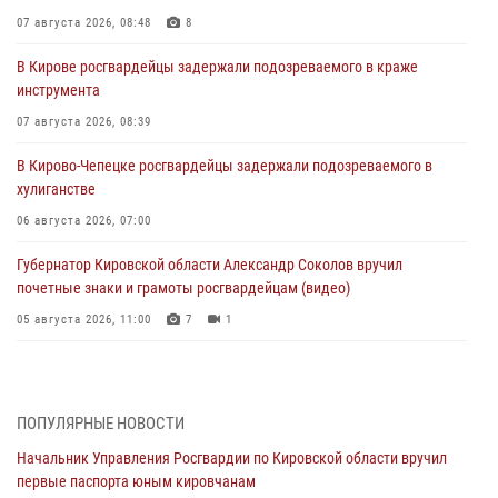
07 августа 2026, 08:48
8
В Кирове росгвардейцы задержали подозреваемого в краже
инструмента
07 августа 2026, 08:39
В Кирово-Чепецке росгвардейцы задержали подозреваемого в
хулиганстве
06 августа 2026, 07:00
Губернатор Кировской области Александр Соколов вручил
почетные знаки и грамоты росгвардейцам (видео)
05 августа 2026, 11:00
7
1
В Кирове росгвардейцы задержали подозреваемую в сбыте
поддельной купюры
04 августа 2026, 09:30
ПОПУЛЯРНЫЕ НОВОСТИ
Начальник Управления Росгвардии по Кировской области вручил
В Кирове росгвардейцы задержали подозреваемого в грабеже
первые паспорта юным кировчанам
03 августа 2026, 09:01