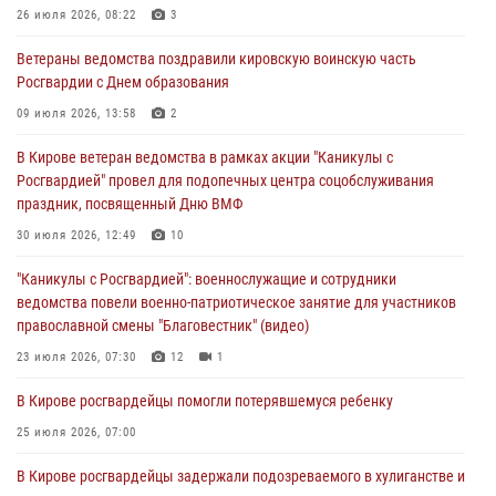
26 июля 2026, 08:22
3
В Кирове росгвардейцы и ветераны ведомства приняли участие в
Ветераны ведомства поздравили кировскую воинскую часть
митинге в честь Дня воздушно-десантных войск
Росгвардии с Днем образования
03 августа 2026, 08:45
8
09 июля 2026, 13:58
2
В Кирове росгвардейцы задержали подозреваемого в краже из
В Кирове ветеран ведомства в рамках акции "Каникулы с
магазина
Росгвардией" провел для подопечных центра соцобслуживания
02 августа 2026, 07:00
праздник, посвященный Дню ВМФ
1 августа – День дежурной службы войск национальной гвардии
30 июля 2026, 12:49
10
Российской Федерации
"Каникулы с Росгвардией": военнослужащие и сотрудники
01 августа 2026, 09:39
ведомства повели военно-патриотическое занятие для участников
православной смены "Благовестник" (видео)
23 июля 2026, 07:30
12
1
В Кирове росгвардейцы помогли потерявшемуся ребенку
25 июля 2026, 07:00
В Кирове росгвардейцы задержали подозреваемого в хулиганстве и