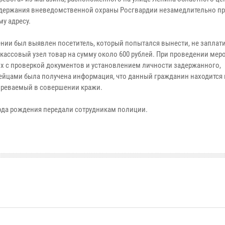
адержания вневедомственной охраны Росгвардии незамедлительно п
у адресу.
нии был выявлен посетитель, который попытался вынести, не заплати
-кассовый узел товар на сумму около 600 рублей. При проведении мер
х с проверкой документов и установлением личности задержанного,
ейцами была получена информация, что данный гражданин находится 
зреваемый в совершении кражи.
ода рождения передали сотрудникам полиции.