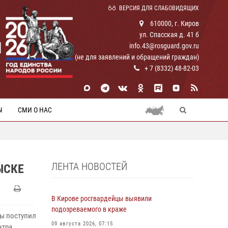
ВЕРСИЯ ДЛЯ СЛАБОВИДЯЩИХ
610000, г. Киров
ул. Спасская д. 41 б
И
info.43@rosguard.gov.ru
(не для заявлений и обращений граждан)
+ 7 (8332) 48-82-03
Ы
СМИ О НАС
ЛЕНТА НОВОСТЕЙ
ЫСКЕ
В Кирове росгвардейцы выявили
подозреваемого в краже
ны поступил
09 августа 2026, 07:15
нтра.