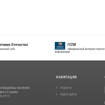
тники Отечества
ГСПИ
альный сайт
Официальный интернет-портал
информации
И
НАВИГАЦИЯ
осгвардейцы выявили
Новости
мого в краже
Карта сайта
26, 07:15