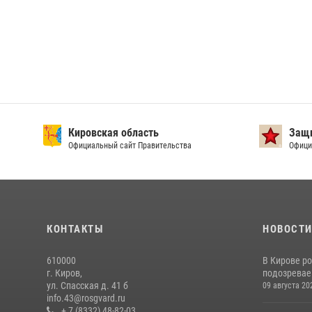
Кировская область
Защи
Официальный сайт Правительства
Офици
КОНТАКТЫ
НОВОСТ
610000
В Кирове р
г. Киров,
подозревае
ул. Спасская д. 41 б
09 августа 20
info.43@rosgvard.ru
+ 7 (8332) 48-82-03