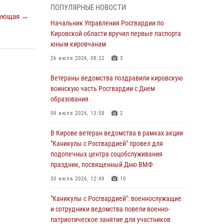
07 августа 2026, 08:51
ПОПУЛЯРНЫЕ НОВОСТИ
ующая →
Начальник областного Управления
Начальник Управления Росгвардии по
вневедомственной охраны принял участие во
Кировской области вручил первые паспорта
всероссийском совещании-семинаре по
юным кировчанам
вопросам развития этого подразделения
26 июля 2026, 08:22
3
Росгвардии (видео)
Ветераны ведомства поздравили кировскую
07 августа 2026, 08:48
8
1
воинскую часть Росгвардии с Днем
В Кирове росгвардейцы задержали
образования
подозреваемого в краже инструмента
09 июля 2026, 13:58
2
07 августа 2026, 08:39
В Кирове ветеран ведомства в рамках акции
В Кирово-Чепецке росгвардейцы задержали
"Каникулы с Росгвардией" провел для
подозреваемого в хулиганстве
подопечных центра соцобслуживания
праздник, посвященный Дню ВМФ
06 августа 2026, 07:00
30 июля 2026, 12:49
10
Губернатор Кировской области Александр
Соколов вручил почетные знаки и грамоты
"Каникулы с Росгвардией": военнослужащие
росгвардейцам (видео)
и сотрудники ведомства повели военно-
патриотическое занятие для участников
05 августа 2026, 11:00
7
1