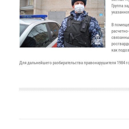
Группа з
указанном
В помеще
расчетно
связанны
росгвард
как подо
Для дальнейшего разбирательства правонарушителя 1984 г