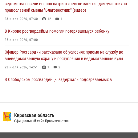
05 августа 2026, 11:00
7
1
ведомства повели военно-патриотическое занятие для участников
православной смены "Благовестник" (видео)
В Кирове росгвардейцы задержали подозреваемую в сбыте
поддельной купюры
23 июля 2026, 07:30
12
1
04 августа 2026, 09:30
В Кирове росгвардейцы помогли потерявшемуся ребенку
25 июля 2026, 07:00
Офицер Росгвардии рассказала об условиях приема на службу во
вневедомственную охрану и поступления в ведомственные вузы
22 июля 2026, 14:51
1
2
В Слободском росгвардейцы задержали подозреваемых в
хулиганстве
20 июля 2026, 08:16
В Кирове росгвардейцы задержали подозреваемого в хулиганстве и
находящегося в розыске
Кировская область
Официальный сайт Правительства
24 июля 2026, 09:01
Кировские росгвардейцы задержали неоднократно судимую