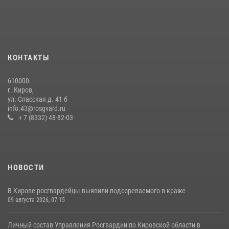
гражданку, подозреваемую в краже
21 июля 2026, 08:20
В Кирове росгвардейцы и ветераны ведомства приняли участие в
митинге в честь Дня воздушно-десантных войск
КОНТАКТЫ
03 августа 2026, 08:45
8
610000
ОМОН "Вятич" Управления Росгвардии по Кировской области -
г. Киров,
победитель межведомственного турнира по тактической стрельбе
ул. Спасская д. 41 б
(видео)
info.43@rosgvard.ru
+ 7 (8332) 48-82-03
10 июля 2026, 07:55
4
2
НОВОСТИ
В Кирове росгвардейцы выявили подозреваемого в краже
09 августа 2026, 07:15
Личный состав Управления Росгвардии по Кировской области в