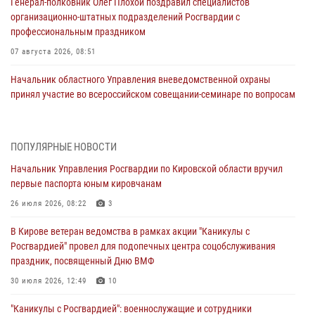
Генерал-полковник Олег Плохой поздравил специалистов
организационно-штатных подразделений Росгвардии с
профессиональным праздником
07 августа 2026, 08:51
Начальник областного Управления вневедомственной охраны
принял участие во всероссийском совещании-семинаре по вопросам
развития этого подразделения Росгвардии (видео)
07 августа 2026, 08:48
8
1
ПОПУЛЯРНЫЕ НОВОСТИ
В Кирове росгвардейцы задержали подозреваемого в краже
Начальник Управления Росгвардии по Кировской области вручил
инструмента
первые паспорта юным кировчанам
07 августа 2026, 08:39
26 июля 2026, 08:22
3
В Кирово-Чепецке росгвардейцы задержали подозреваемого в
В Кирове ветеран ведомства в рамках акции "Каникулы с
хулиганстве
Росгвардией" провел для подопечных центра соцобслуживания
06 августа 2026, 07:00
праздник, посвященный Дню ВМФ
Губернатор Кировской области Александр Соколов вручил
30 июля 2026, 12:49
10
почетные знаки и грамоты росгвардейцам (видео)
"Каникулы с Росгвардией": военнослужащие и сотрудники